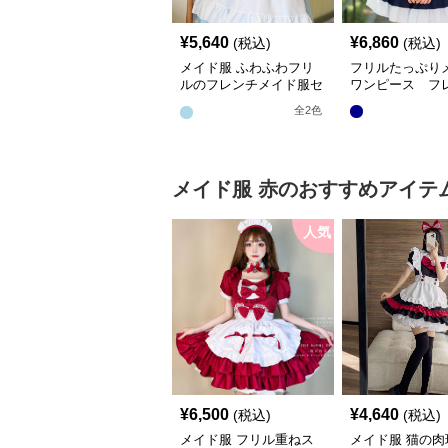
¥
5,640
¥
6,860
(税込)
(税込)
メイド服 ふわふわフリ
フリルたっぷり
ルのフレンチメイド服セ
ワンピース フ
ット
全
2
色
メイド服
赤
のおすすめアイテ
人気
¥
6,500
¥
4,640
(税込)
(税込)
メイド服 フリル重ねス
メイド服 猫の肉