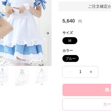
ご注文確定か
5,640
円
サイズ
Next slide
M
カラー
ブルー
1
購
カー