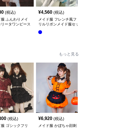
80
¥
4,560
¥
4,530
(税込)
(税込)
(税込)
ド服 ふんわりメイ
メイド服 フレンチ風フ
メイド服 クラシカル長
ロリータワンピース
リルリボンメイド服セッ
袖エプロン付き執事風衣
ンチ
ト
装セット
全
3
色
もっと見る
300
¥
6,920
¥
7,620
(税込)
(税込)
(税込)
ド服 ゴシックフリ
メイド服 かぼちゃ顔刺
ゴシックフリルメイド服