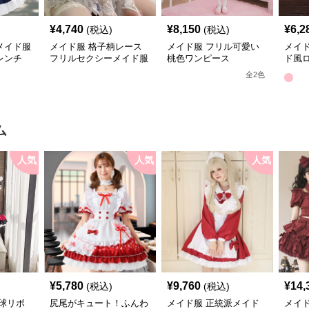
¥
4,740
¥
8,150
¥
6,2
(税込)
(税込)
メイド服
メイド服 格子柄レース
メイド服 フリル可愛い
メイ
レンチ
フリルセクシーメイド服
桃色ワンピース
ド風
七点セット
フレ
全
2
色
ム
人気
人気
人気
¥
5,780
¥
9,760
¥
14,
(税込)
(税込)
球リボ
尻尾がキュート！ふんわ
メイド服 正統派メイド
メイ