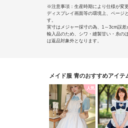
※注意事項：生産時期により仕様が変
ディスプレイ画面等の環境上、ページ
す。
実寸はメジャー採寸の為、1～3cm誤
輸入品のため、シワ・縫製甘い・糸の
は返品対象外となります。
メイド服
青
のおすすめアイテ
人気