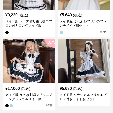
¥
9,220
¥
5,640
(税込)
(税込)
メイド服 レース飾り重ね裾エプ
メイド服 ふわふわフリルのフレ
ロン付きロングメイド服
ンチメイド服セット
全
2
色
人気
¥
17,000
¥
5,680
(税込)
(税込)
メイド服 うさぎ刺繍フリルエプ
メイド服 クラシカルフリルエプ
ロンクラシカルメイド服
ロン付きメイド服セット
全
2
色