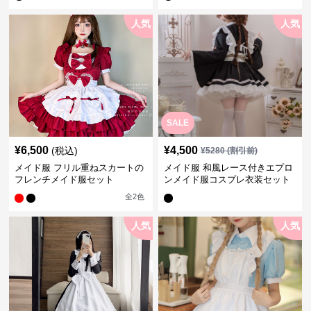
人気
人気
SALE
¥
6,500
¥
4,500
(税込)
¥
5280
(割引前)
メイド服 フリル重ねスカートの
メイド服 和風レース付きエプロ
フレンチメイド服セット
ンメイド服コスプレ衣装セット
全
2
色
人気
人気