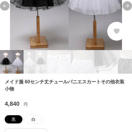
Previous slide
Ne
メイド服 60センチ丈チュールパニエスカートその他衣装
小物
4,840
円
黒
白