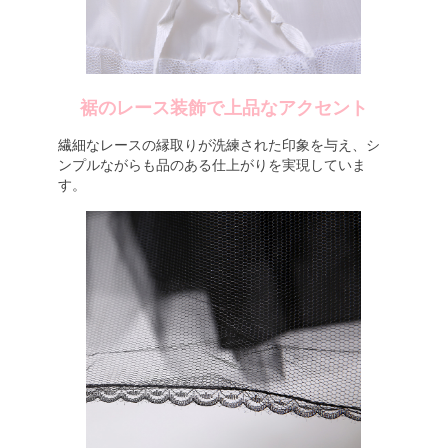
裾のレース装飾で上品なアクセント
繊細なレースの縁取りが洗練された印象を与え、シ
ンプルながらも品のある仕上がりを実現していま
す。