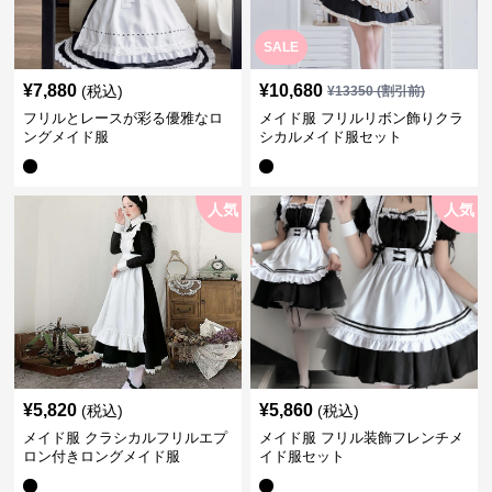
SALE
¥
7,880
¥
10,680
(税込)
¥
13350
(割引前)
フリルとレースが彩る優雅なロ
メイド服 フリルリボン飾りクラ
ングメイド服
シカルメイド服セット
人気
人気
¥
5,820
¥
5,860
(税込)
(税込)
メイド服 クラシカルフリルエプ
メイド服 フリル装飾フレンチメ
ロン付きロングメイド服
イド服セット