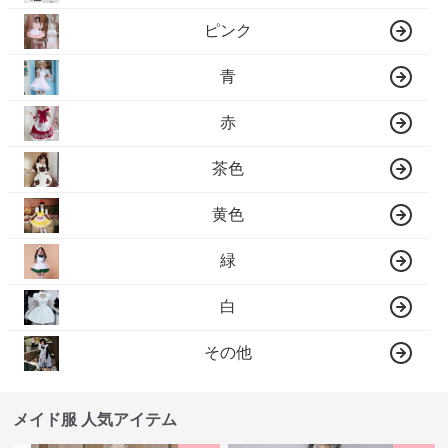
ピンク
青
赤
茶色
黄色
緑
白
その他
メイド服 人気アイテム