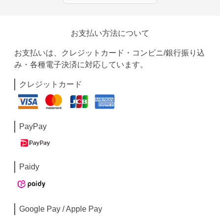
お支払い方法について
お支払いは、クレジットカード・コンビニ/銀行振り込
み・各種電子決済に対応しています。
クレジットカード
PayPay
Paidy
Google Pay / Apple Pay