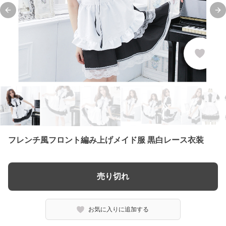
Previous slide
Ne
フレンチ風フロント編み上げメイド服 黒白レース衣装
売り切れ
お気に入りに追加する