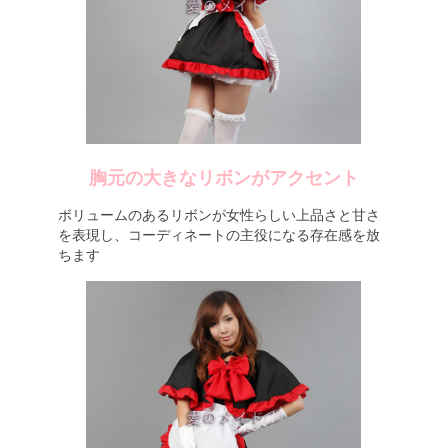
胸元の大きなリボンがアクセント
ボリュームのあるリボンが女性らしい上品さと甘さ
を表現し、コーディネートの主役になる存在感を放
ちます