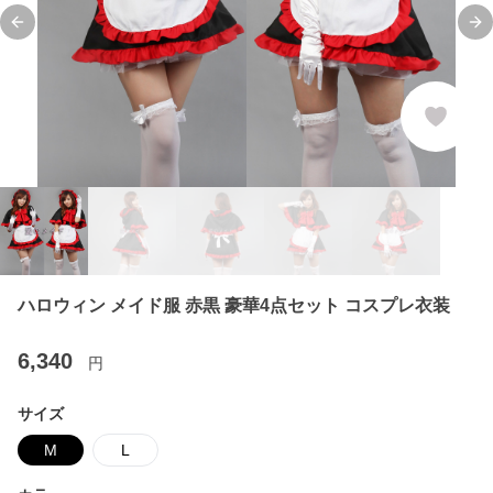
Previous slide
Ne
ハロウィン メイド服 赤黒 豪華4点セット コスプレ衣装
6,340
円
サイズ
M
L