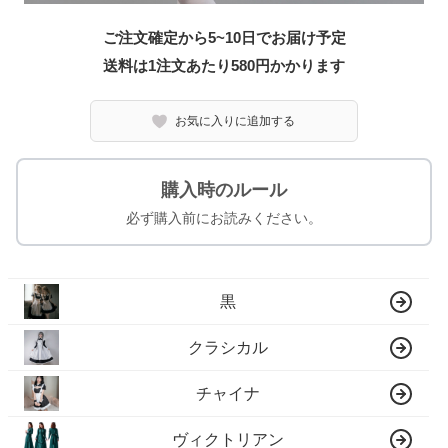
ご注文確定から5~10日でお届け予定
送料は1注文あたり
580
円かかります
お気に入りに追加する
購入時のルール
必ず購入前にお読みください。
黒
クラシカル
チャイナ
ヴィクトリアン