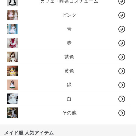
カフェ・喫茶コスチューム
ピンク
青
赤
茶色
黄色
緑
白
その他
メイド服 人気アイテム