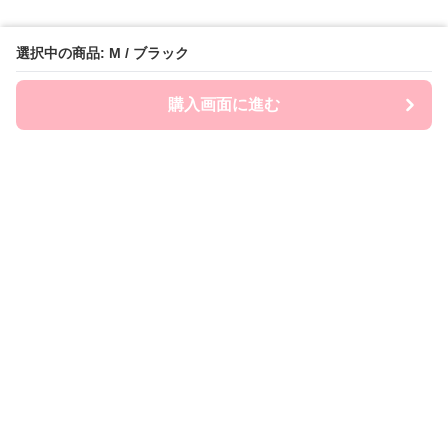
選択中の商品: M / ブラック
購入画面に進む
Maid-mania
について
会社概要