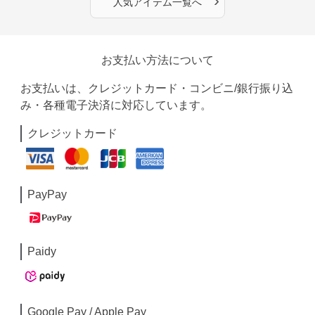
›
人気アイテム一覧へ
お支払い方法について
お支払いは、クレジットカード・コンビニ/銀行振り込
み・各種電子決済に対応しています。
クレジットカード
PayPay
Paidy
Google Pay / Apple Pay