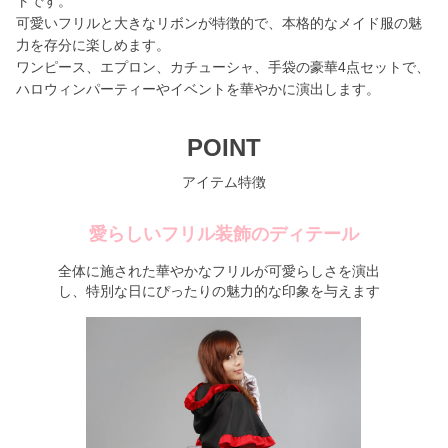
トです。
可愛いフリルと大きなリボンが特徴的で、本格的なメイド服の魅
力を存分に楽しめます。
ワンピース、エプロン、カチューシャ、手袋の豪華4点セットで、
ハロウィンパーティーやイベントを華やかに演出します。
POINT
アイテム特徴
愛らしいフリル装飾のディテール
全体に施された華やかなフリルが可愛らしさを演出
し、特別な日にぴったりの魅力的な印象を与えます