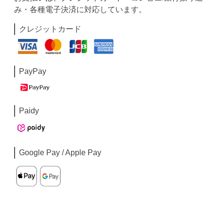
み・各種電子決済に対応しています。
クレジットカード
PayPay
Paidy
Google Pay / Apple Pay