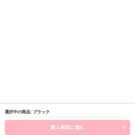
選択中の商品: ブラック
購入画面に進む