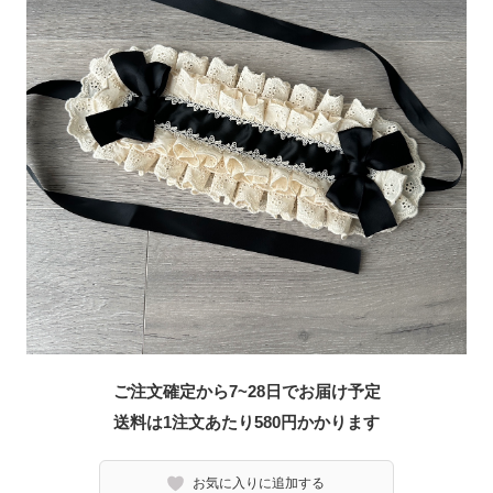
ご注文確定から7~28日でお届け予定
送料は1注文あたり
580
円かかります
お気に入りに追加する