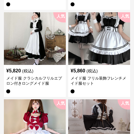
人気
人気
¥
5,820
¥
5,860
(税込)
(税込)
メイド服 クラシカルフリルエプ
メイド服 フリル装飾フレンチメ
ロン付きロングメイド服
イド服セット
人気
人気