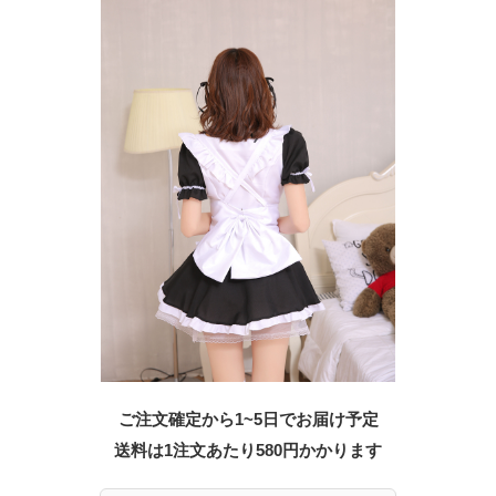
ご注文確定から1~5日でお届け予定
送料は1注文あたり
580
円かかります