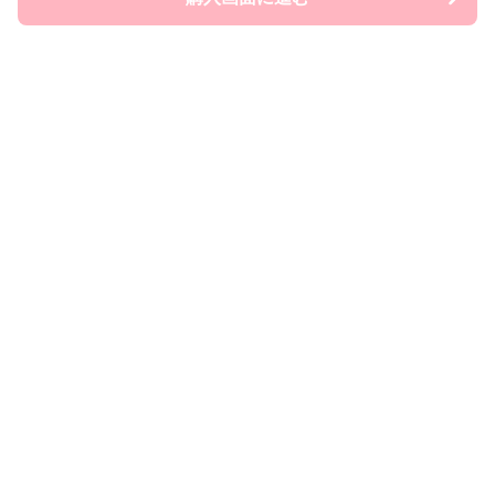
Maid-mania
について
会社概要
利用規約
プライバシー