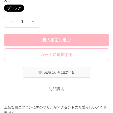
カラー
ブラック
1
購入画面に進む
カートに追加する
お気に入りに追加する
商品説明
上品な白エプロンに黒のフリルがアクセントの可愛らしいメイド
服です。