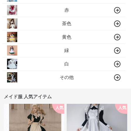
赤
茶色
黄色
緑
白
その他
メイド服 人気アイテム
人気
人気