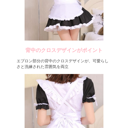
背中のクロスデザインがポイント
エプロン部分の背中のクロスデザインが、可愛らし
さと洗練された雰囲気を両立