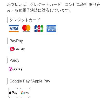
お支払いは、クレジットカード・コンビニ/銀行振り込
み・各種電子決済に対応しています。
クレジットカード
PayPay
Paidy
Google Pay / Apple Pay