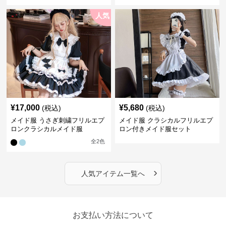
人気
¥
17,000
¥
5,680
(税込)
(税込)
メイド服 うさぎ刺繍フリルエプ
メイド服 クラシカルフリルエプ
ロンクラシカルメイド服
ロン付きメイド服セット
全
2
色
›
人気アイテム一覧へ
お支払い方法について