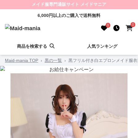
メイド服専門通販サイト メイドマニア
6,000円以上のご購入で送料無料
0
0
商品を検索する
人気ランキング
Maid-mania TOP
›
黒の一覧
›
黒フリル付き白エプロンメイド服衣