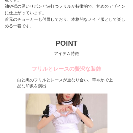
袖や裾の黒いリボンと波打つフリルが特徴的で、甘めのデザイン
に仕上がっています。
首元のチョーカーも付属しており、本格的なメイド服として楽し
める一着です。
POINT
アイテム特徴
フリルとレースの贅沢な装飾
白と黒のフリルとレースが重なり合い、華やかで上
品な印象を演出