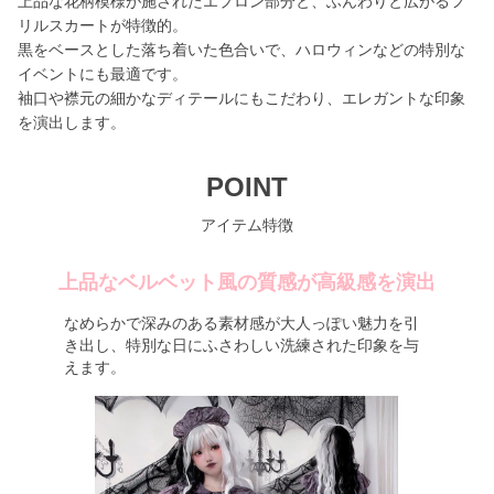
上品な花柄模様が施されたエプロン部分と、ふんわりと広がるフ
リルスカートが特徴的。
黒をベースとした落ち着いた色合いで、ハロウィンなどの特別な
イベントにも最適です。
袖口や襟元の細かなディテールにもこだわり、エレガントな印象
を演出します。
POINT
アイテム特徴
上品なベルベット風の質感が高級感を演出
なめらかで深みのある素材感が大人っぽい魅力を引
き出し、特別な日にふさわしい洗練された印象を与
えます。