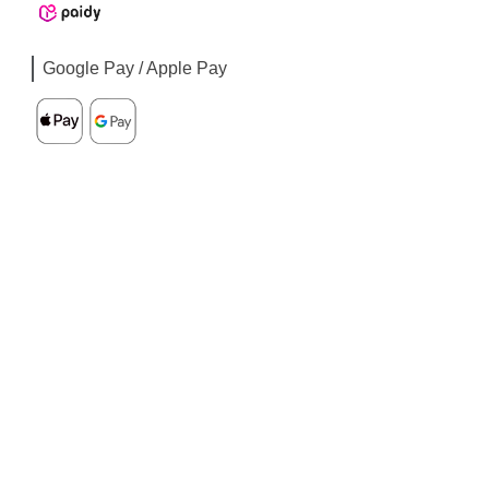
Google Pay / Apple Pay