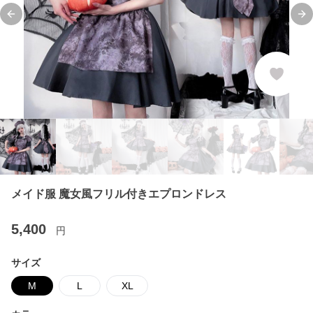
Previous slide
Ne
メイド服 魔女風フリル付きエプロンドレス
5,400
円
サイズ
M
L
XL