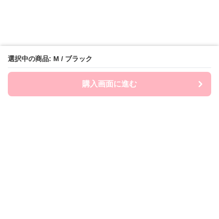
選択中の商品: M / ブラック
購入画面に進む
Maid-mania
について