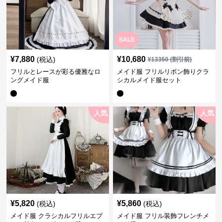
SALE
¥
7,880
¥
10,680
(税込)
¥
13350
(割引前)
フリルとレースが彩る優雅なロ
メイド服 フリルリボン飾りクラ
ングメイド服
シカルメイド服セット
人気
人気
¥
5,820
¥
5,860
(税込)
(税込)
メイド服 クラシカルフリルエプ
メイド服 フリル装飾フレンチメ