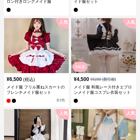
ロン付きロングメイド服
イド服セット
人気
人気
SALE
¥
6,500
¥
4,500
(税込)
¥
5280
(割引前)
メイド服 フリル重ねスカートの
メイド服 和風レース付きエプロ
フレンチメイド服セット
ンメイド服コスプレ衣装セット
全
2
色
人気
人気