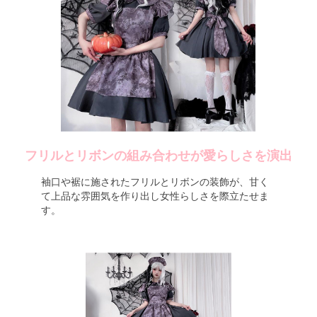
フリルとリボンの組み合わせが愛らしさを演出
袖口や裾に施されたフリルとリボンの装飾が、甘く
て上品な雰囲気を作り出し女性らしさを際立たせま
す。