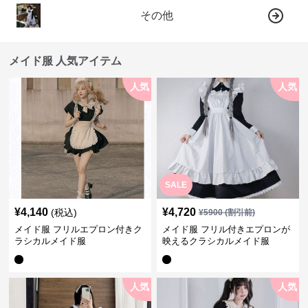
その他
メイド服 人気アイテム
人気
人気
SALE
¥
4,140
¥
4,720
(税込)
¥
5900
(割引前)
メイド服 フリルエプロン付きク
メイド服 フリル付きエプロンが
ラシカルメイド服
映えるクラシカルメイド服
人気
人気