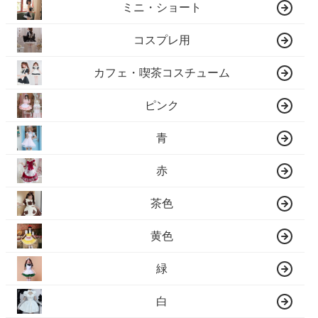
ミニ・ショート
コスプレ用
カフェ・喫茶コスチューム
ピンク
青
赤
茶色
黄色
緑
白