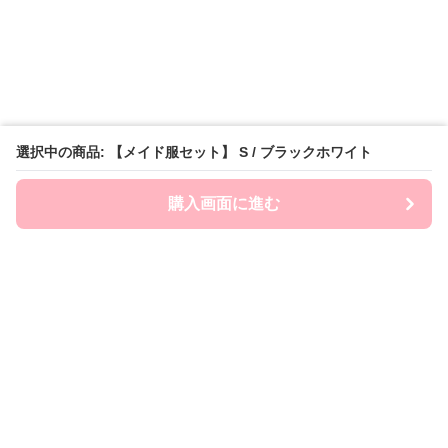
選択中の商品: 【メイド服セット】 S / ブラックホワイト
購入画面に進む