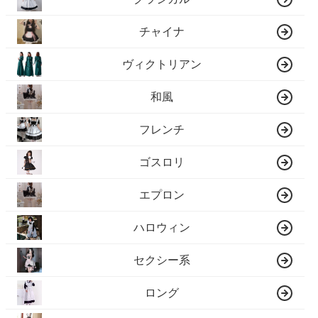
チャイナ
ヴィクトリアン
和風
フレンチ
ゴスロリ
エプロン
ハロウィン
セクシー系
ロング