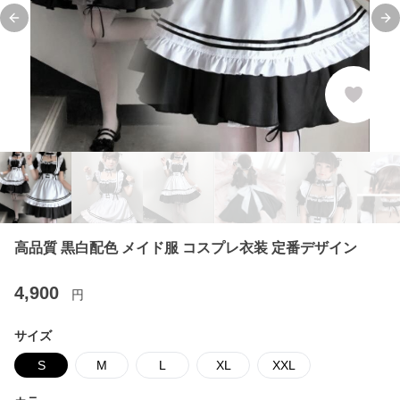
Previous slide
Ne
高品質 黒白配色 メイド服 コスプレ衣装 定番デザイン
4,900
円
サイズ
S
M
L
XL
XXL