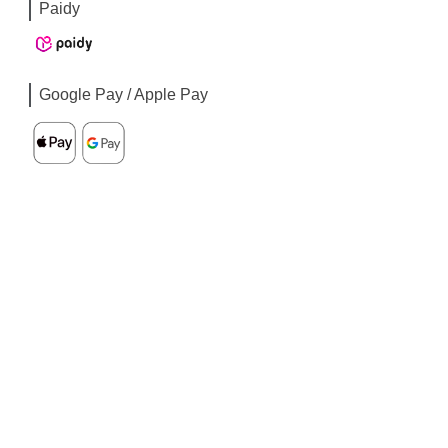
Paidy
Google Pay / Apple Pay