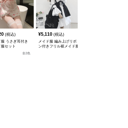
20
¥
5,110
¥
5,660
(税込)
(税込)
(税込)
ド服 うさぎ耳付き
メイド服 編み上げリボ
メイド服 胸元ハート開
ド服セット
ン付きフリル裾メイド服
きフリル襟パフスリーブ
セット
メイド服セット
全
2
色