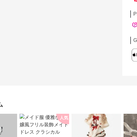
P
G
ム
人気