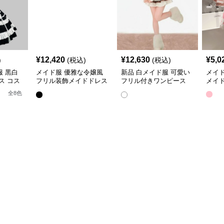
¥
12,420
¥
12,630
¥
5,0
)
(税込)
(税込)
 黒白
メイド服 優雅な令嬢風
新品 白メイド服 可愛い
メイ
ス コス
フリル装飾メイドドレス
フリル付きワンピース
メイ
クラシカル
マント袖カバー三点セッ
全
8
色
ト