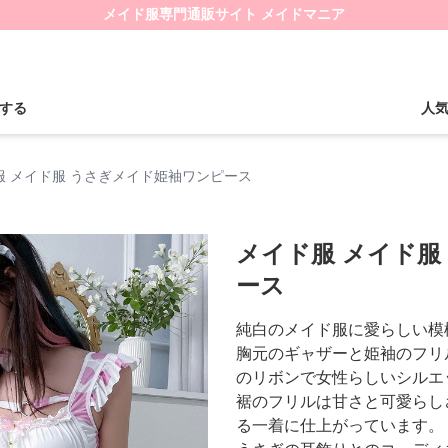
メイド服専門通販サイト メイドマニア
する
人
服 メイド服 うさぎメイド姫袖ワンピース
メイド服 メイド服
ース
純白のメイド服に愛らしい模
胸元のギャザーと姫袖のフリ
のリボンで女性らしいシルエ
裾のフリルは甘さと可愛らし
る一着に仕上がっています。