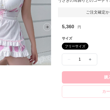
うさぎの耳飾りとのコーディ
ご注文確定か
5,360
円
Next slide
サイズ
フリーサイズ
1
購
カー