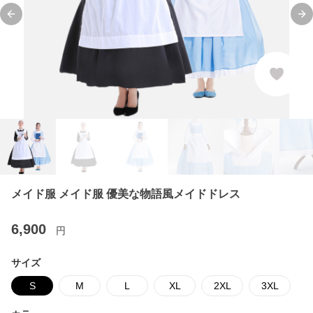
Previous slide
Ne
メイド服 メイド服 優美な物語風メイドドレス
6,900
円
サイズ
S
M
L
XL
2XL
3XL