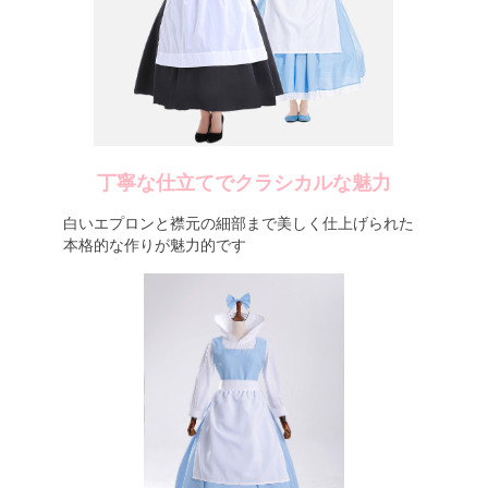
丁寧な仕立てでクラシカルな魅力
白いエプロンと襟元の細部まで美しく仕上げられた
本格的な作りが魅力的です