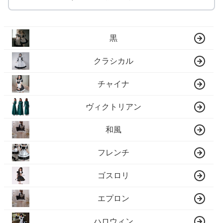
黒
クラシカル
チャイナ
ヴィクトリアン
和風
フレンチ
ゴスロリ
エプロン
ハロウィン