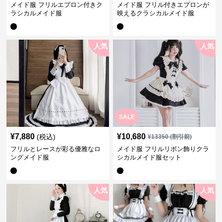
メイド服 フリルエプロン付きク
メイド服 フリル付きエプロンが
ラシカルメイド服
映えるクラシカルメイド服
人気
人気
SALE
¥
7,880
¥
10,680
(税込)
¥
13350
(割引前)
フリルとレースが彩る優雅なロ
メイド服 フリルリボン飾りクラ
ングメイド服
シカルメイド服セット
人気
人気