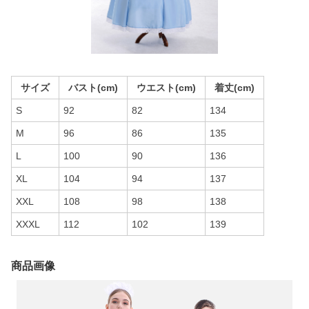
サイズ
バスト(cm)
ウエスト(cm)
着丈(cm)
S
92
82
134
M
96
86
135
L
100
90
136
XL
104
94
137
XXL
108
98
138
XXXL
112
102
139
商品画像