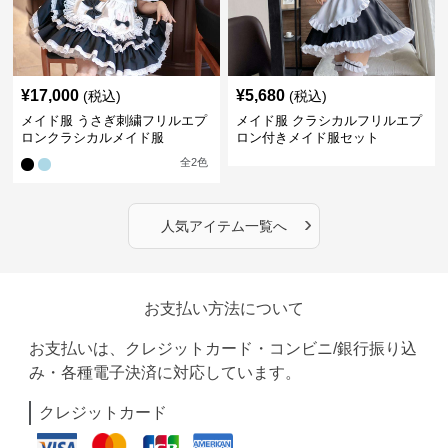
¥
17,000
¥
5,680
(税込)
(税込)
メイド服 うさぎ刺繍フリルエプ
メイド服 クラシカルフリルエプ
ロンクラシカルメイド服
ロン付きメイド服セット
全
2
色
›
人気アイテム一覧へ
お支払い方法について
お支払いは、クレジットカード・コンビニ/銀行振り込
み・各種電子決済に対応しています。
クレジットカード