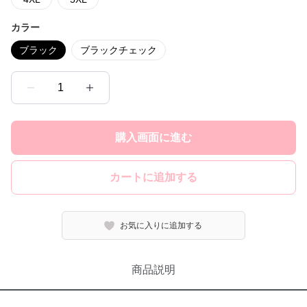
カラー
ブラック
ブラックチェック
1
購入画面に進む
カートに追加する
お気に入りに追加する
商品説明