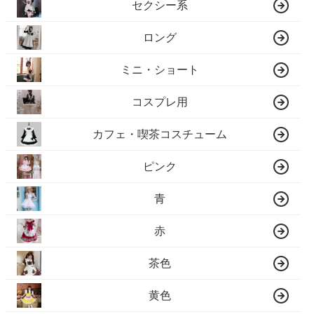
セクシー系
ロング
ミニ・ショート
コスプレ用
カフェ・喫茶コスチューム
ピンク
青
赤
茶色
黄色