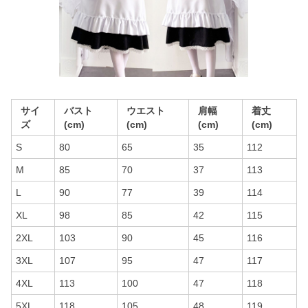
サイ
バスト
ウエスト
肩幅
着丈
ズ
(cm)
(cm)
(cm)
(cm)
S
80
65
35
112
M
85
70
37
113
L
90
77
39
114
XL
98
85
42
115
2XL
103
90
45
116
3XL
107
95
47
117
4XL
113
100
47
118
5XL
118
105
48
119