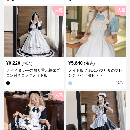
人気
人気
¥
9,220
¥
5,640
(税込)
(税込)
メイド服 レース飾り重ね裾エプ
メイド服 ふわふわフリルのフレ
ロン付きロングメイド服
ンチメイド服セット
全
2
色
人気