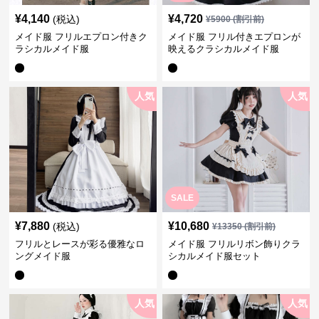
¥
4,140
¥
4,720
(税込)
¥
5900
(割引前)
メイド服 フリルエプロン付きク
メイド服 フリル付きエプロンが
ラシカルメイド服
映えるクラシカルメイド服
人気
人気
SALE
¥
7,880
¥
10,680
(税込)
¥
13350
(割引前)
フリルとレースが彩る優雅なロ
メイド服 フリルリボン飾りクラ
ングメイド服
シカルメイド服セット
人気
人気