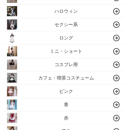
ハロウィン
セクシー系
ロング
ミニ・ショート
コスプレ用
カフェ・喫茶コスチューム
ピンク
青
赤