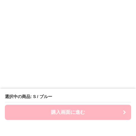
選択中の商品: S / ブルー
購入画面に進む