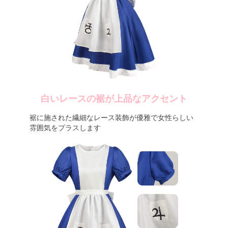
白いレースの裾が上品なアクセント
裾に施された繊細なレース装飾が優雅で女性らしい
雰囲気をプラスします