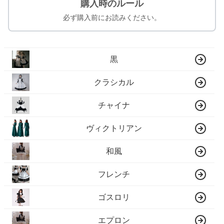
購入時のルール
必ず購入前にお読みください。
黒
クラシカル
チャイナ
ヴィクトリアン
和風
フレンチ
ゴスロリ
エプロン