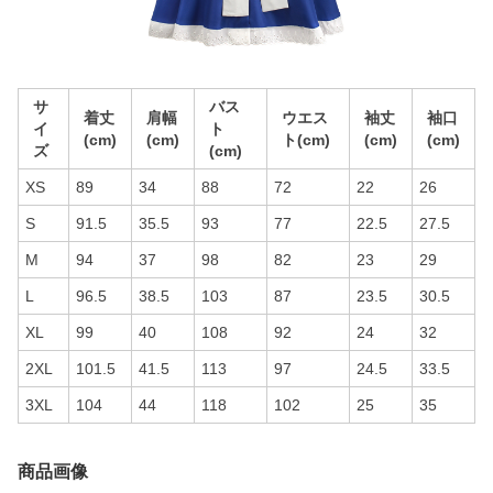
サ
バス
着丈
肩幅
ウエス
袖丈
袖口
イ
ト
(cm)
(cm)
ト(cm)
(cm)
(cm)
ズ
(cm)
XS
89
34
88
72
22
26
S
91.5
35.5
93
77
22.5
27.5
M
94
37
98
82
23
29
L
96.5
38.5
103
87
23.5
30.5
XL
99
40
108
92
24
32
2XL
101.5
41.5
113
97
24.5
33.5
3XL
104
44
118
102
25
35
商品画像