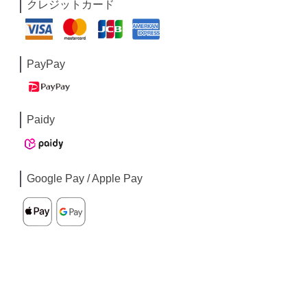
クレジットカード
PayPay
Paidy
Google Pay / Apple Pay