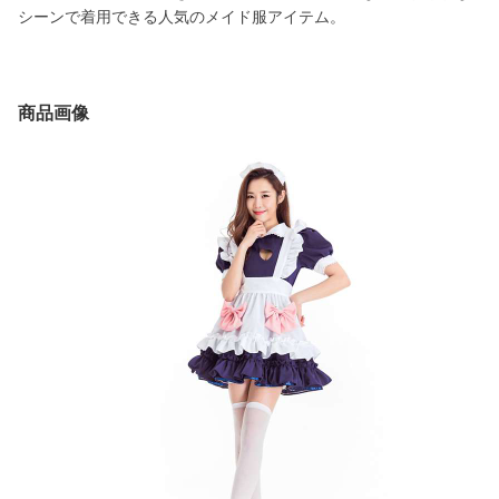
シーンで着用できる人気のメイド服アイテム。
商品画像