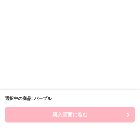
選択中の商品: パープル
購入画面に進む