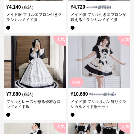
¥
4,140
¥
4,720
(税込)
¥
5900
(割引前)
メイド服 フリルエプロン付きク
メイド服 フリル付きエプロンが
ラシカルメイド服
映えるクラシカルメイド服
人気
人気
SALE
¥
7,880
¥
10,680
(税込)
¥
13350
(割引前)
フリルとレースが彩る優雅なロ
メイド服 フリルリボン飾りクラ
ングメイド服
シカルメイド服セット
人気
人気