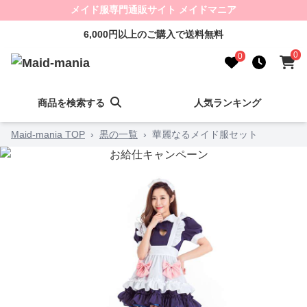
メイド服専門通販サイト メイドマニア
6,000円以上のご購入で送料無料
0
0
商品を検索する
人気ランキング
Maid-mania TOP
›
黒の一覧
›
華麗なるメイド服セット