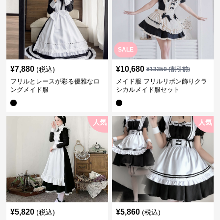
SALE
¥
7,880
¥
10,680
(税込)
¥
13350
(割引前)
フリルとレースが彩る優雅なロ
メイド服 フリルリボン飾りクラ
ングメイド服
シカルメイド服セット
人気
人気
¥
5,820
¥
5,860
(税込)
(税込)