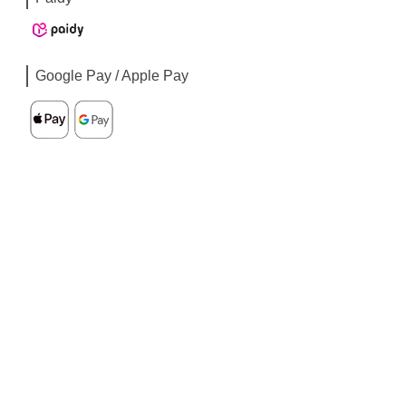
Google Pay / Apple Pay