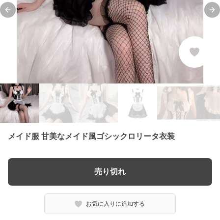
Previous slide
Ne
メイド服 甘美なメイド風ゴシックロリータ衣装
売り切れ
お気に入りに追加する