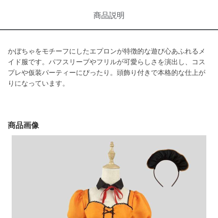
商品説明
かぼちゃをモチーフにしたエプロンが特徴的な遊び心あふれるメ
イド服です。パフスリーブやフリルが可愛らしさを演出し、コス
プレや仮装パーティーにぴったり。頭飾り付きで本格的な仕上が
りになっています。
商品画像