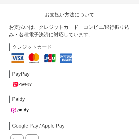
お支払い方法について
お支払いは、クレジットカード・コンビニ/銀行振り込
み・各種電子決済に対応しています。
クレジットカード
PayPay
Paidy
Google Pay / Apple Pay