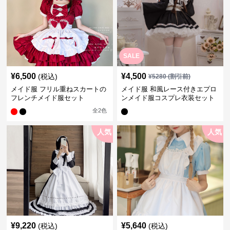
SALE
¥
6,500
¥
4,500
(税込)
¥
5280
(割引前)
メイド服 フリル重ねスカートの
メイド服 和風レース付きエプロ
フレンチメイド服セット
ンメイド服コスプレ衣装セット
全
2
色
人気
人気
¥
9,220
¥
5,640
(税込)
(税込)