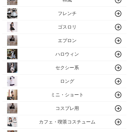
フレンチ
ゴスロリ
エプロン
ハロウィン
セクシー系
ロング
ミニ・ショート
コスプレ用
カフェ・喫茶コスチューム