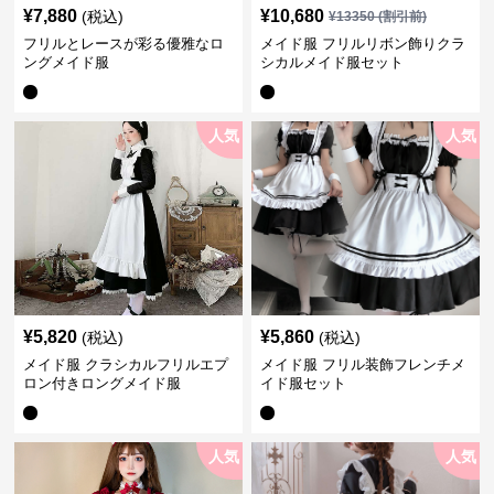
¥
7,880
¥
10,680
(税込)
¥
13350
(割引前)
フリルとレースが彩る優雅なロ
メイド服 フリルリボン飾りクラ
ングメイド服
シカルメイド服セット
人気
人気
¥
5,820
¥
5,860
(税込)
(税込)
メイド服 クラシカルフリルエプ
メイド服 フリル装飾フレンチメ
ロン付きロングメイド服
イド服セット
人気
人気