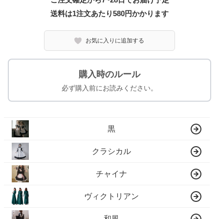
送料は1注文あたり
580
円かかります
お気に入りに追加する
購入時のルール
必ず購入前にお読みください。
黒
クラシカル
チャイナ
ヴィクトリアン
和風