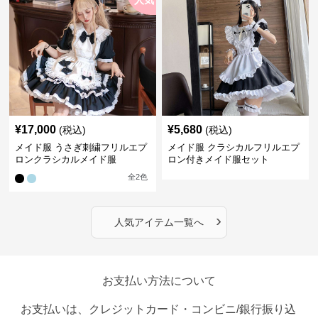
人気
¥
17,000
¥
5,680
(税込)
(税込)
メイド服 うさぎ刺繍フリルエプ
メイド服 クラシカルフリルエプ
ロンクラシカルメイド服
ロン付きメイド服セット
全
2
色
›
人気アイテム一覧へ
お支払い方法について
お支払いは、クレジットカード・コンビニ/銀行振り込