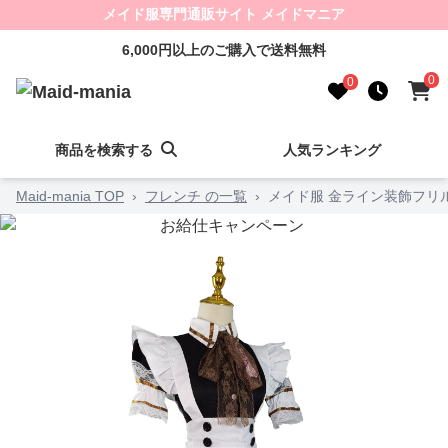
メイド服専門通販サイト メイドマニア
6,000円以上のご購入で送料無料
0
0
商品を検索する
人気ランキング
Maid-mania TOP
›
フレンチ の一覧
›
メイド服 金ライン装飾フリ