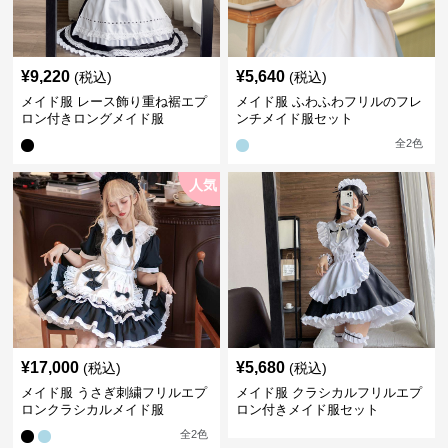
¥
9,220
¥
5,640
(税込)
(税込)
メイド服 レース飾り重ね裾エプ
メイド服 ふわふわフリルのフレ
ロン付きロングメイド服
ンチメイド服セット
全
2
色
人気
¥
17,000
¥
5,680
(税込)
(税込)
メイド服 うさぎ刺繍フリルエプ
メイド服 クラシカルフリルエプ
ロンクラシカルメイド服
ロン付きメイド服セット
全
2
色