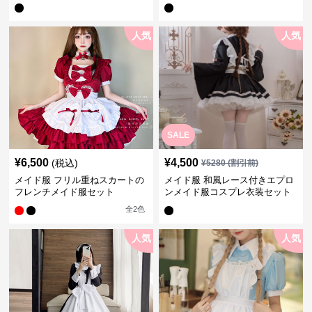
人気
人気
SALE
¥
6,500
¥
4,500
(税込)
¥
5280
(割引前)
メイド服 フリル重ねスカートの
メイド服 和風レース付きエプロ
フレンチメイド服セット
ンメイド服コスプレ衣装セット
全
2
色
人気
人気