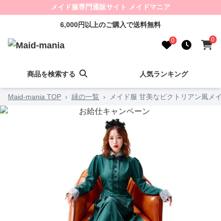
メイド服専門通販サイト メイドマニア
6,000円以上のご購入で送料無料
0
0
商品を検索する
人気ランキング
Maid-mania TOP
›
緑の一覧
›
メイド服 甘美なビクトリアン風メ