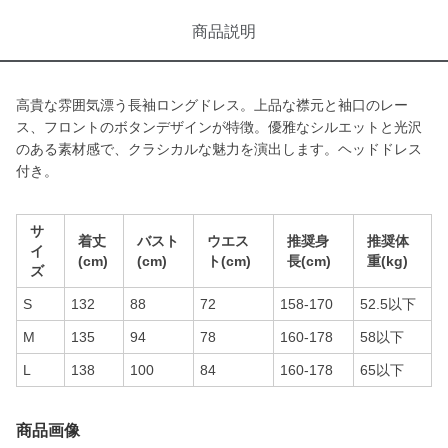
商品説明
高貴な雰囲気漂う長袖ロングドレス。上品な襟元と袖口のレー
ス、フロントのボタンデザインが特徴。優雅なシルエットと光沢
のある素材感で、クラシカルな魅力を演出します。ヘッドドレス
付き。
サ
着丈
バスト
ウエス
推奨身
推奨体
イ
(cm)
(cm)
ト(cm)
長(cm)
重(kg)
ズ
S
132
88
72
158-170
52.5以下
M
135
94
78
160-178
58以下
L
138
100
84
160-178
65以下
商品画像