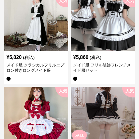
人気
人気
¥
5,820
¥
5,860
(税込)
(税込)
メイド服 クラシカルフリルエプ
メイド服 フリル装飾フレンチメ
ロン付きロングメイド服
イド服セット
人気
人気
SALE