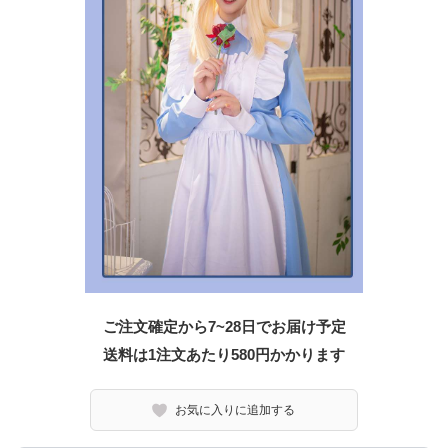
ご注文確定から7~28日でお届け予定
送料は1注文あたり
580
円かかります
お気に入りに追加する