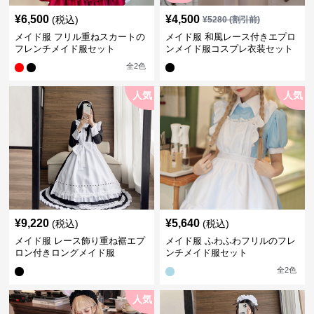
¥
6,500
¥
4,500
(税込)
¥
5280
(割引前)
メイド服 フリル重ねスカートの
メイド服 和風レース付きエプロ
フレンチメイド服セット
ンメイド服コスプレ衣装セット
全
2
色
人気
人気
¥
9,220
¥
5,640
(税込)
(税込)
メイド服 レース飾り重ね裾エプ
メイド服 ふわふわフリルのフレ
ロン付きロングメイド服
ンチメイド服セット
全
2
色
人気