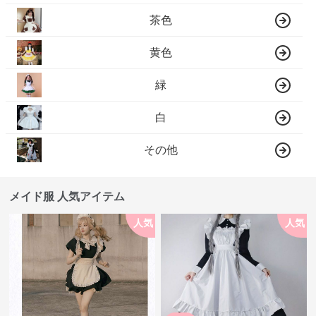
茶色
黄色
緑
白
その他
メイド服 人気アイテム
人気
人気