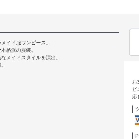
いメイド服ワンピース。
な本格派の服装。
品なメイドスタイルを演出。
着。
お
ビ
応
P