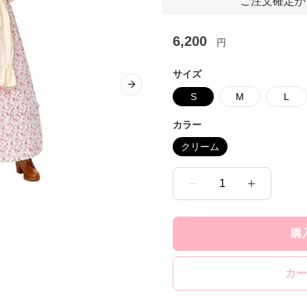
ご注文確定か
6,200
円
サイズ
Next slide
S
M
L
カラー
クリーム
1
購
カー