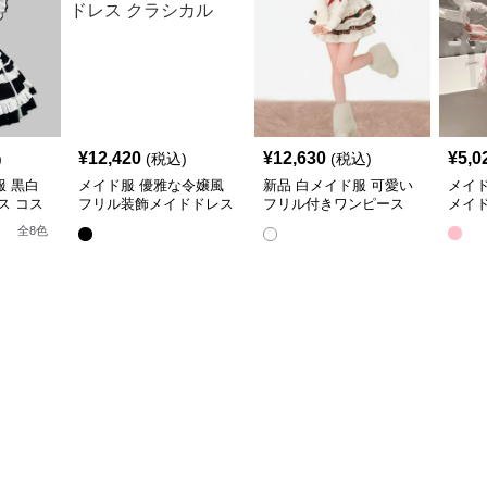
¥
12,420
¥
12,630
¥
5,0
)
(税込)
(税込)
 黒白
メイド服 優雅な令嬢風
新品 白メイド服 可愛い
メイ
ス コス
フリル装飾メイドドレス
フリル付きワンピース
メイ
クラシカル
マント袖カバー三点セッ
全
8
色
ト