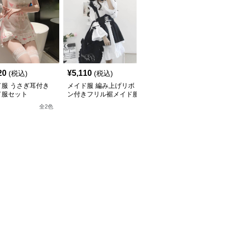
20
¥
5,110
¥
5,660
(税込)
(税込)
(税込)
ド服 うさぎ耳付き
メイド服 編み上げリボ
メイド服 胸元ハート開
ド服セット
ン付きフリル裾メイド服
きフリル襟パフスリーブ
セット
メイド服セット
全
2
色