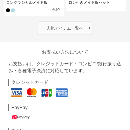
ロンクラシカルメイド服
ロン付きメイド服セット
全
2
色
›
人気アイテム一覧へ
お支払い方法について
お支払いは、クレジットカード・コンビニ/銀行振り込
み・各種電子決済に対応しています。
クレジットカード
PayPay