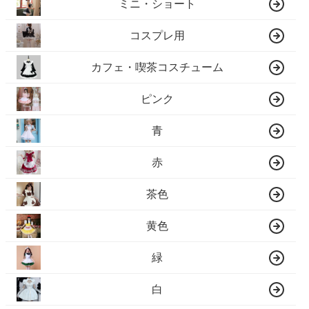
ミニ・ショート
コスプレ用
カフェ・喫茶コスチューム
ピンク
青
赤
茶色
黄色
緑
白