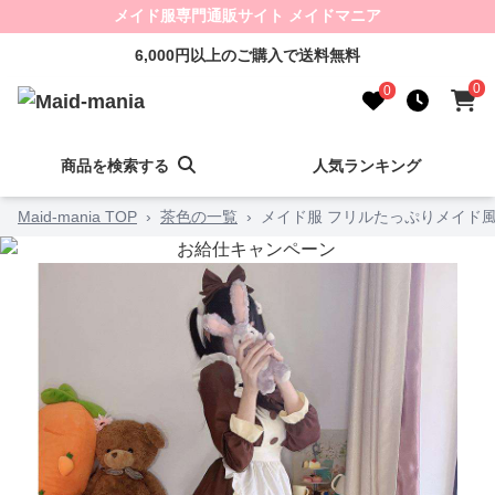
メイド服専門通販サイト メイドマニア
6,000円以上のご購入で送料無料
0
0
商品を検索する
人気ランキング
Maid-mania TOP
›
茶色の一覧
›
メイド服 フリルたっぷりメイド