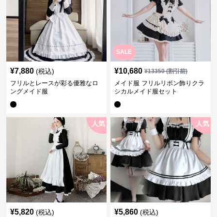
SALE
¥
7,880
¥
10,680
(税込)
¥
13350
(割引前)
フリルとレースが彩る優雅なロ
メイド服 フリルリボン飾りクラ
ングメイド服
シカルメイド服セット
人気
人気
¥
5,820
¥
5,860
(税込)
(税込)