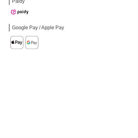
Paidy
Google Pay / Apple Pay