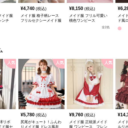
¥
4,740
¥
8,150
¥
6,2
(税込)
(税込)
メイド服
メイド服 格子柄レース
メイド服 フリル可愛い
メイ
レンチ
フリルセクシーメイド服
桃色ワンピース
ド風
七点セット
フレ
全
2
色
ム
人気
人気
人気
¥
5,780
¥
9,760
¥
14,
(税込)
(税込)
球リボ
尻尾がキュート！ふんわ
メイド服 正統派メイド
メイ
イド服セ
りメイド服 ドレス風衣
服 ワンピース フレン
ルリ