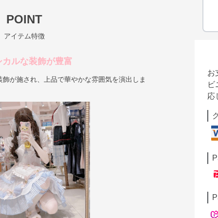
POINT
アイテム特徴
シカルな装飾が豊富
お
装飾が施され、上品で華やかな雰囲気を演出しま
ビ
応
P
P