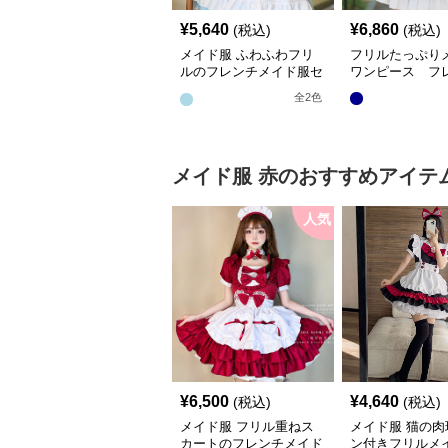
¥
5,640
¥
6,860
(税込)
(税込)
メイド服 ふわふわフリ
フリルたっぷり
ルのフレンチメイド服セ
ワンピース フ
ット
全
2
色
メイド服
赤
のおすすめアイテ
人気
¥
6,500
¥
4,640
(税込)
(税込)
メイド服 フリル重ねス
メイド服 猫の肉
カートのフレンチメイド
ン付きフリルメ