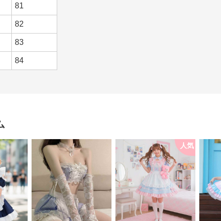
81
82
83
84
ム
人気