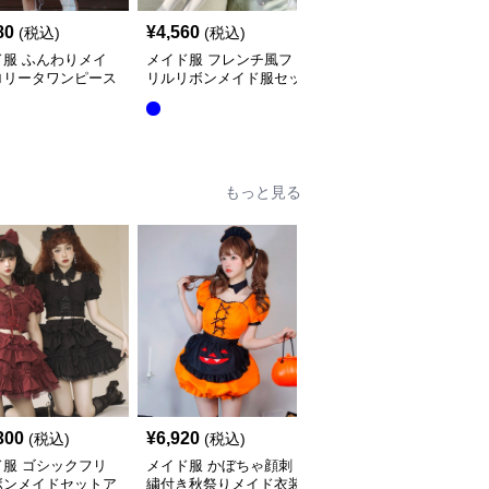
80
¥
4,560
¥
4,530
(税込)
(税込)
(税込)
ド服 ふんわりメイ
メイド服 フレンチ風フ
メイド服 クラシカル長
ロリータワンピース
リルリボンメイド服セッ
袖エプロン付き執事風衣
ンチ
ト
装セット
全
3
色
もっと見る
300
¥
6,920
¥
7,620
(税込)
(税込)
(税込)
ド服 ゴシックフリ
メイド服 かぼちゃ顔刺
ゴシックフリルメイド服
ボンメイドセットア
繍付き秋祭りメイド衣装
セット