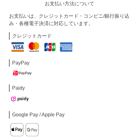
お支払い方法について
お支払いは、クレジットカード・コンビニ/銀行振り込
み・各種電子決済に対応しています。
クレジットカード
PayPay
Paidy
Google Pay / Apple Pay