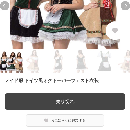
Previous slide
Ne
メイド服 ドイツ風オクトーバーフェスト衣装
売り切れ
お気に入りに追加する