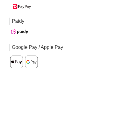
Paidy
Google Pay / Apple Pay