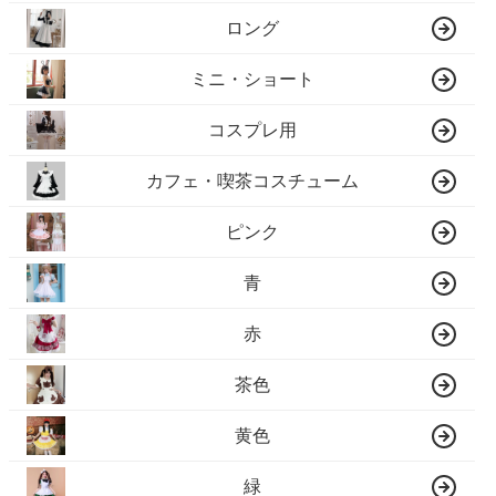
ロング
ミニ・ショート
コスプレ用
カフェ・喫茶コスチューム
ピンク
青
赤
茶色
黄色
緑