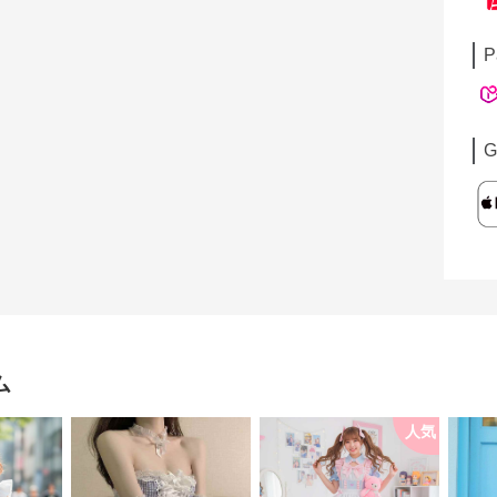
P
G
ム
人気