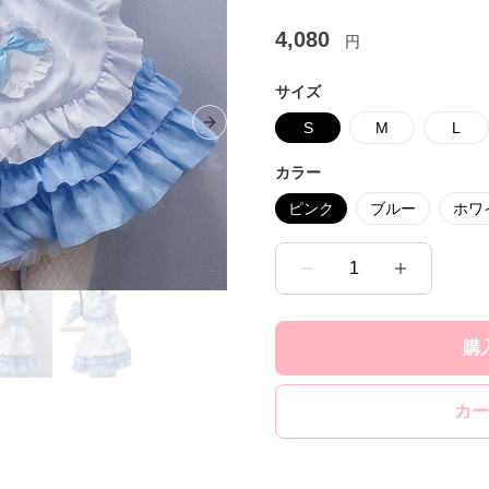
4,080
円
サイズ
S
M
L
Next slide
カラー
ピンク
ブルー
ホワ
1
購
カー