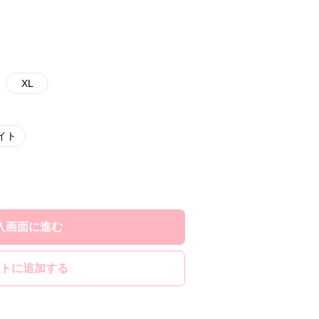
XL
イト
入画面に進む
トに追加する