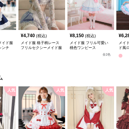
¥
4,740
¥
8,150
¥
6,2
(税込)
(税込)
メイド服
メイド服 格子柄レース
メイド服 フリル可愛い
メイ
レンチ
フリルセクシーメイド服
桃色ワンピース
ド風
七点セット
フレ
全
2
色
ム
人気
人気
人気