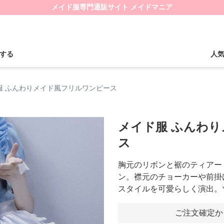
メイド服専門通販サイト メイドマニア
する
人
服 ふんわりメイド風フリルワンピース
メイド服 ふんわ
ス
胸元のリボンと裾のティアー
ン。襟元のチョーカーや前掛
スタイルを可愛らしく演出。
ご注文確定か