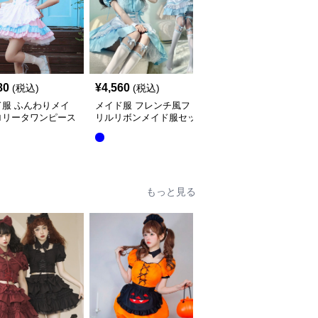
80
¥
4,560
¥
4,530
(税込)
(税込)
(税込)
ド服 ふんわりメイ
メイド服 フレンチ風フ
メイド服 クラシカル長
ロリータワンピース
リルリボンメイド服セッ
袖エプロン付き執事風衣
ンチ
ト
装セット
全
3
色
もっと見る