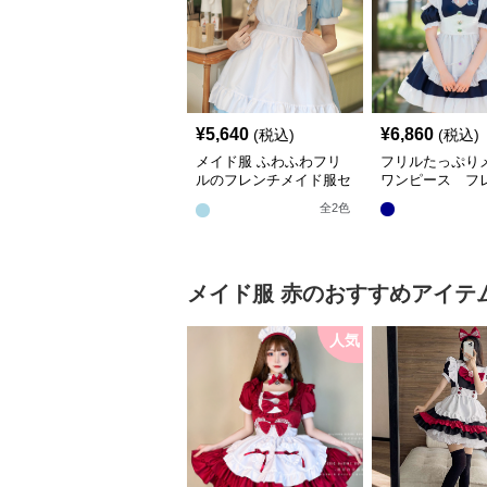
¥
5,640
¥
6,860
(税込)
(税込)
メイド服 ふわふわフリ
フリルたっぷり
ルのフレンチメイド服セ
ワンピース フ
ット
全
2
色
メイド服
赤
のおすすめアイテ
人気