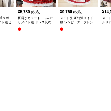
¥
5,780
¥
9,760
¥
14,
(税込)
(税込)
球リボ
尻尾がキュート！ふんわ
メイド服 正統派メイド
メイ
イド服セ
りメイド服 ドレス風衣
服 ワンピース フレン
ルリ
装 フレンチ
チ
ップ