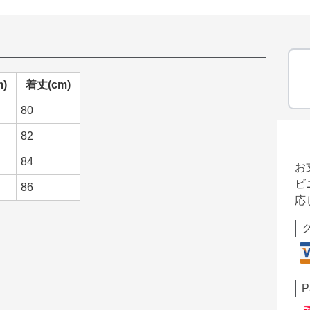
)
着丈(cm)
80
82
84
お
ビ
86
応
P