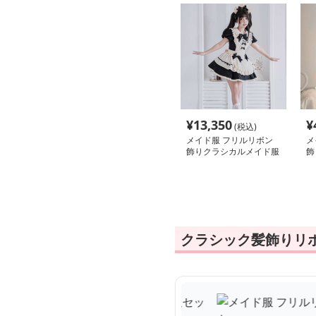
¥
13,350
¥
(税込)
メイド服 フリルリボン
メ
飾りクラシカルメイド服
飾
セット
ー
クラシック髪飾りリ