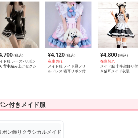
4,700
¥
4,120
¥
4,800
(税込)
(税込)
(税込)
イド服 レース×リボン
在庫切れ
在庫切れ
り背中編み上げセクシ
メイド服 メイド風フリ
メイド服 十字架飾り付
メイド服セット
ルドレス 猫耳リボン付
き猫耳メイド衣装
き
ボン付きメイド服