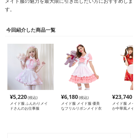
メイド服の魅力を最大限に引き出したい方におすすめしま
す。
今回紹介した商品一覧
¥
5,220
¥
6,180
¥
23,740
(税込)
(税込)
(税
メイド服 ふんわりメイ
メイド服 メイド服 優美
メイド服 メイド
ドさんのお仕事服
なフリルリボンメイド衣
か中華風メイド
装