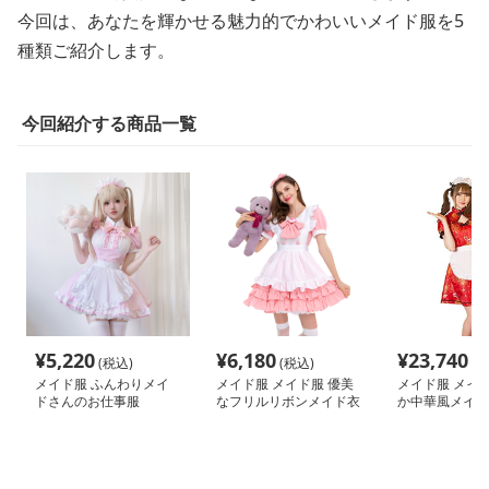
今回は、あなたを輝かせる魅力的でかわいいメイド服を5
種類ご紹介します。
今回紹介する商品一覧
¥
5,220
¥
6,180
¥
23,740
(税込)
(税込)
(税
メイド服 ふんわりメイ
メイド服 メイド服 優美
メイド服 メイド
ドさんのお仕事服
なフリルリボンメイド衣
か中華風メイド
装