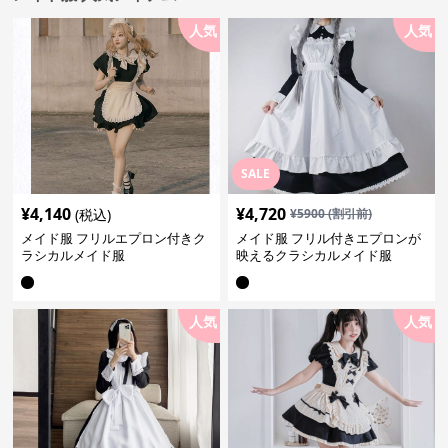
人気
人気
SALE
¥
4,140
¥
4,720
(税込)
¥
5900
(割引前)
メイド服 フリルエプロン付きク
メイド服 フリル付きエプロンが
ラシカルメイド服
映えるクラシカルメイド服
人気
人気