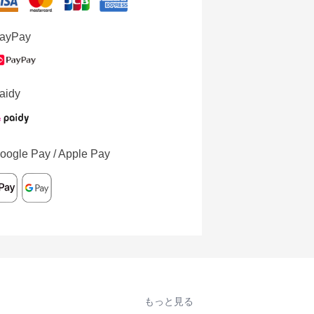
ayPay
aidy
oogle Pay / Apple Pay
もっと見る