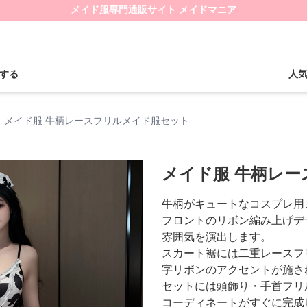
メイド服専門通販サイト メイドマニア
する
人
メイド服 牛柄レースフリルメイド服セット
メイド服 牛柄レ
牛柄がキュートなコスプレ用
フロントのリボン編み上げデ
雰囲気を演出します。
スカート裾には二重レースフ
字リボンのアクセントが施さ
セットには頭飾り・手首フリ
コーディネートがすぐに完成