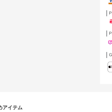
P
P
G
めアイテム