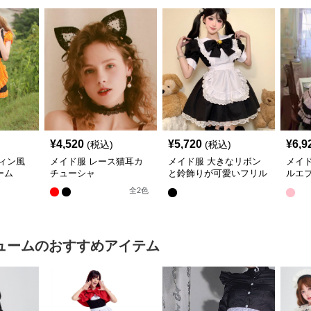
¥
4,520
¥
5,720
¥
6,9
(税込)
(税込)
ィン風
メイド服 レース猫耳カ
メイド服 大きなリボン
メイ
ーム
チューシャ
と鈴飾りが可愛いフリル
ルエ
メイド服
ド服
全
2
色
ューム
のおすすめアイテム