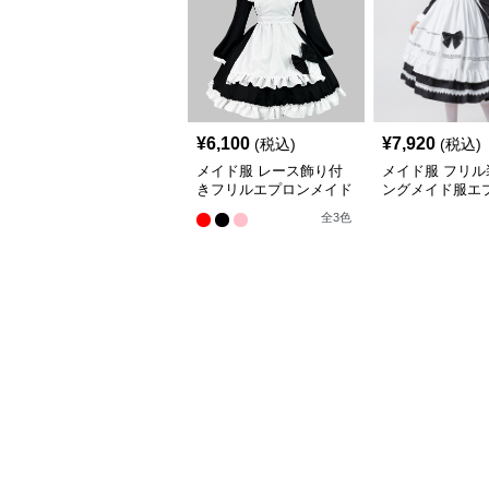
¥
6,100
¥
7,920
(税込)
(税込)
メイド服 レース飾り付
メイド服 フリル
きフリルエプロンメイド
ングメイド服エ
服ワンピース
ット
全
3
色