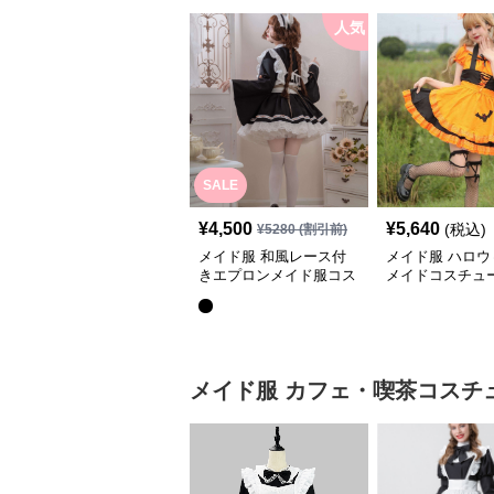
人気
SALE
¥
4,500
¥
5,640
(税込)
¥
5280
(割引前)
メイド服 和風レース付
メイド服 ハロウ
きエプロンメイド服コス
メイドコスチュ
プレ衣装セット
メイド服
カフェ・喫茶コスチ