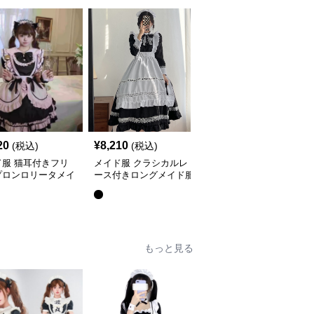
20
¥
8,210
¥
6,240
(税込)
(税込)
(税込)
ド服 猫耳付きフリ
メイド服 クラシカルレ
メイド服 格子柄フリル
プロンロリータメイ
ース付きロングメイド服
リボンメイド服セット
セット
もっと見る