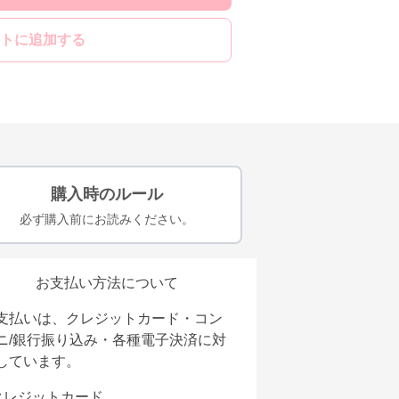
トに追加する
購入時のルール
必ず購入前にお読みください。
お支払い方法について
支払いは、クレジットカード・コン
ニ/銀行振り込み・各種電子決済に対
しています。
クレジットカード