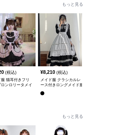
もっと見る
20
¥
8,210
¥
6,240
(税込)
(税込)
(税込)
ド服 猫耳付きフリ
メイド服 クラシカルレ
メイド服 格子柄フリル
プロンロリータメイ
ース付きロングメイド服
リボンメイド服セット
セット
もっと見る