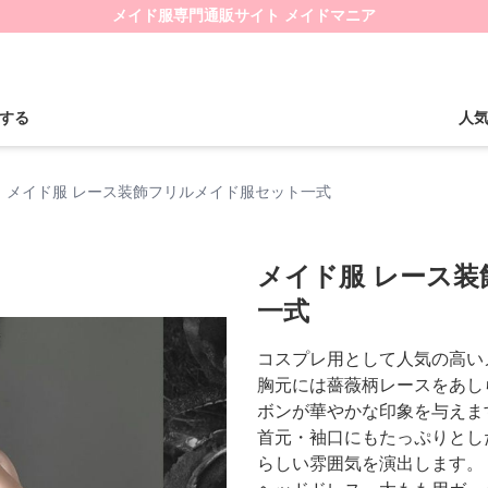
メイド服専門通販サイト メイドマニア
する
人
メイド服 レース装飾フリルメイド服セット一式
メイド服 レース
一式
コスプレ用として人気の高い
胸元には薔薇柄レースをあし
ボンが華やかな印象を与えま
首元・袖口にもたっぷりとし
らしい雰囲気を演出します。