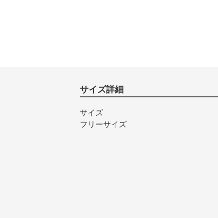
サイズ詳細
サイズ
フリーサイズ