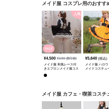
メイド服
コスプレ用
のおすす
人気
SALE
¥
4,500
¥
5,640
(税込)
¥
5280
(割引前)
メイド服 和風レース付
メイド服 ハロウ
きエプロンメイド服コス
メイドコスチュ
プレ衣装セット
メイド服
カフェ・喫茶コスチ