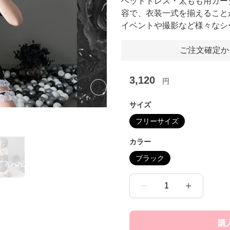
ヘッドドレス・太もも用ガー
容で、衣装一式を揃えること
イベントや撮影など様々なシ
ご注文確定か
3,120
円
Next slide
サイズ
フリーサイズ
カラー
ブラック
1
購