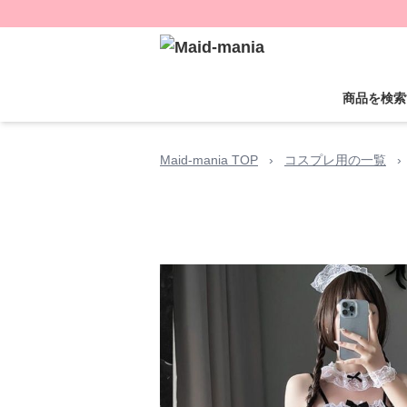
商品を検索
Maid-mania TOP
›
コスプレ用の一覧
›