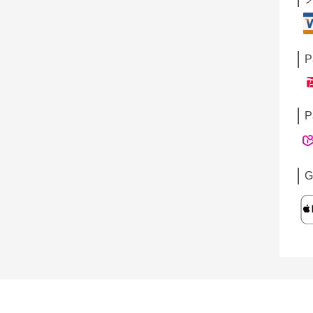
P
P
G