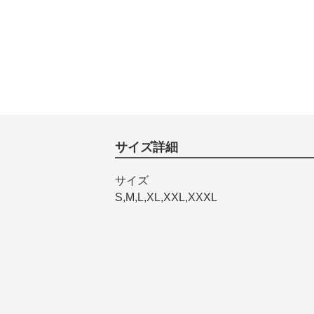
サイズ詳細
サイズ
S,M,L,XL,XXL,XXXL