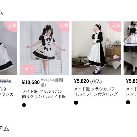
ム
人気
人気
人気
SALE
¥
13350
(割引
¥
5,820
¥
5,8
(税込)
割引前)
¥
10,680
前)
付きエ
メイド服 クラシカルフ
メイ
メイド服 フリルリボン
クラシカ
リルエプロン付きロング
レン
飾りクラシカルメイド服
メイド服
セット
テム