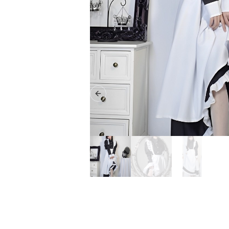
Previous slide