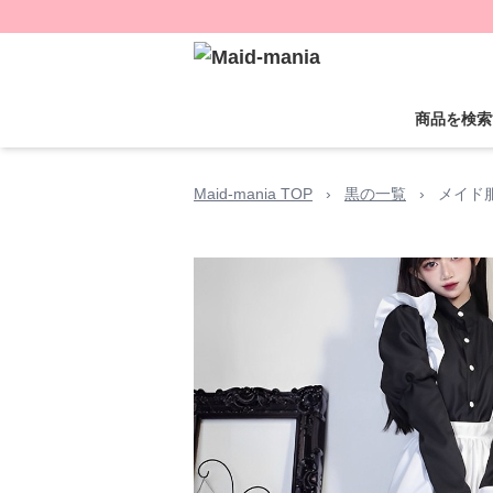
商品を検索
Maid-mania TOP
›
黒の一覧
›
メイド