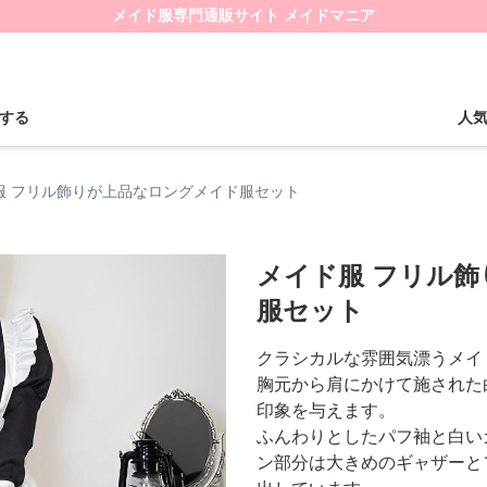
メイド服専門通販サイト メイドマニア
する
人
服 フリル飾りが上品なロングメイド服セット
メイド服 フリル
服セット
クラシカルな雰囲気漂うメイ
胸元から肩にかけて施された
印象を与えます。
ふんわりとしたパフ袖と白い
ン部分は大きめのギャザーと