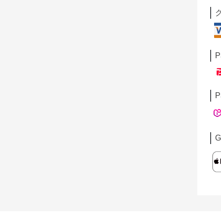
P
P
G