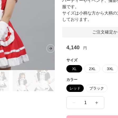
パーティーやイベント、撮影
服です。
サイズは小柄な方から大柄の
しております。
ご注文確定か
4,140
円
Next slide
サイズ
XL
2XL
3XL
カラー
レッド
ブラック
1