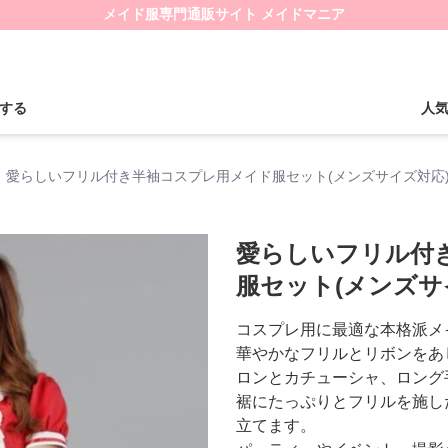
メイド服専門通販サイト メイドマニア
する
人
愛らしいフリル付き半袖コスプレ用メイド服セット(メンズサイズ対応
愛らしいフリル付
服セット(メンズサ
コスプレ用に最適な本格派メ
華やかなフリルとリボンをあ
ロンとカチューシャ、ロング
裾にたっぷりとフリルを施し
立てます。