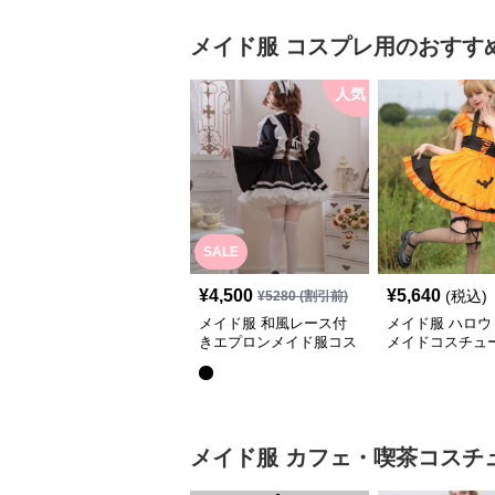
メイド服
コスプレ用
のおすす
人気
SALE
¥
4,500
¥
5,640
(税込)
¥
5280
(割引前)
メイド服 和風レース付
メイド服 ハロウ
きエプロンメイド服コス
メイドコスチュ
プレ衣装セット
メイド服
カフェ・喫茶コスチ