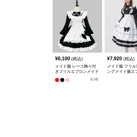
¥
6,100
¥
7,920
(税込)
(税込)
メイド服 レース飾り付
メイド服 フリル
きフリルエプロンメイド
ングメイド服エ
服ワンピース
ット
全
3
色