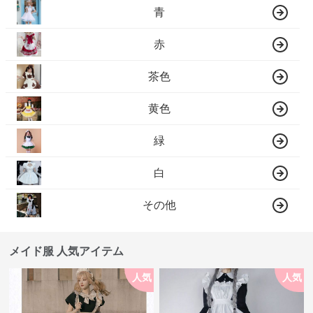
青
赤
茶色
黄色
緑
白
その他
メイド服 人気アイテム
人気
人気