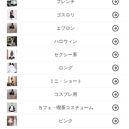
フレンチ
ゴスロリ
エプロン
ハロウィン
セクシー系
ロング
ミニ・ショート
コスプレ用
カフェ・喫茶コスチューム
ピンク