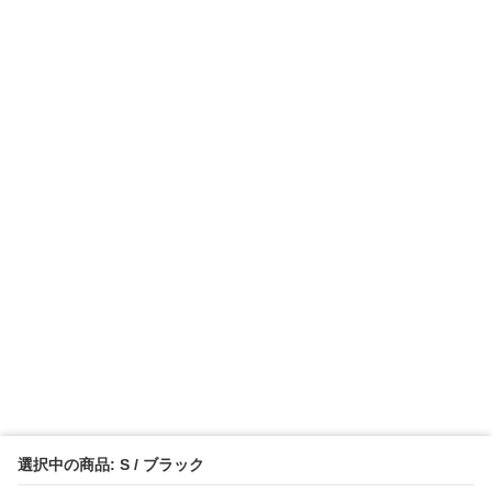
選択中の商品: S / ブラック