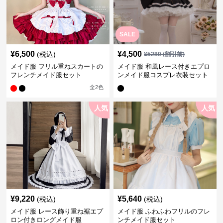
SALE
¥
6,500
¥
4,500
(税込)
¥
5280
(割引前)
メイド服 フリル重ねスカートの
メイド服 和風レース付きエプロ
フレンチメイド服セット
ンメイド服コスプレ衣装セット
全
2
色
人気
人気
¥
9,220
¥
5,640
(税込)
(税込)
メイド服 レース飾り重ね裾エプ
メイド服 ふわふわフリルのフレ
ロン付きロングメイド服
ンチメイド服セット