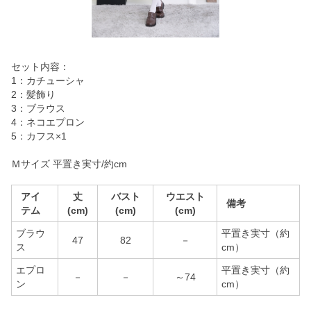
セット内容：
1：カチューシャ
2：髪飾り
3：ブラウス
4：ネコエプロン
5：カフス×1
Ｍサイズ 平置き実寸/約cm
アイ
丈
バスト
ウエスト
備考
テム
(cm)
(cm)
(cm)
ブラウ
平置き実寸（約
47
82
－
ス
cm）
エプロ
平置き実寸（約
－
－
～74
ン
cm）