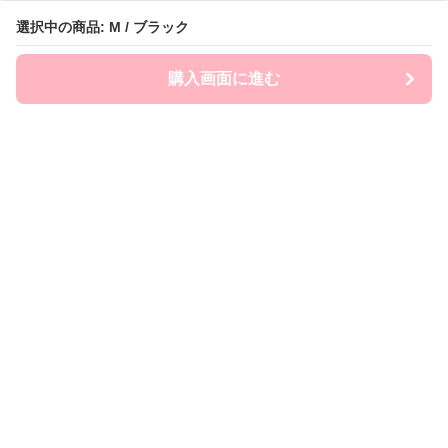
選択中の商品: M / ブラック
購入画面に進む
Maid-mania
について
会社概要