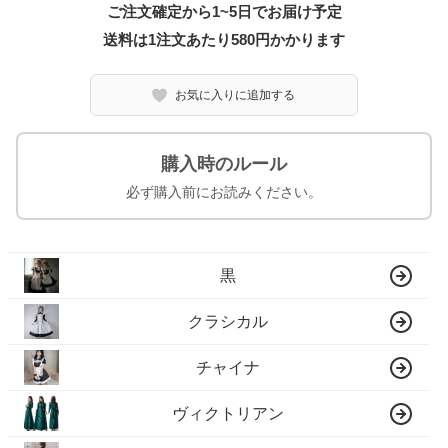
ご注文確定から1~5日でお届け予定
送料は1注文あたり
580
円かかります
お気に入りに追加する
購入時のルール
必ず購入前にお読みください。
黒
クラシカル
チャイナ
ヴィクトリアン