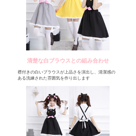
清楚な白ブラウスとの組み合わせ
襟付きの白いブラウスが上品さを演出し、清潔感の
ある洗練された雰囲気を作り出します