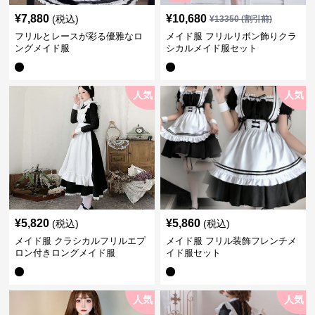
¥
7,880
¥
10,680
(税込)
¥
13350
(割引前)
フリルとレースが彩る優雅なロ
メイド服 フリルリボン飾りクラ
ングメイド服
シカルメイド服セット
人気
人気
¥
5,820
¥
5,860
(税込)
(税込)
メイド服 クラシカルフリルエプ
メイド服 フリル装飾フレンチメ
ロン付きロングメイド服
イド服セット
人気
人気