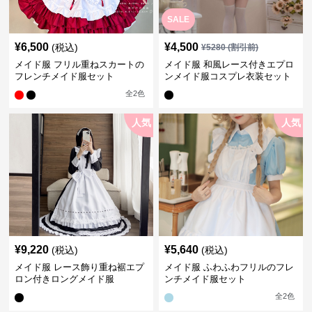
SALE
¥
6,500
¥
4,500
(税込)
¥
5280
(割引前)
メイド服 フリル重ねスカートの
メイド服 和風レース付きエプロ
フレンチメイド服セット
ンメイド服コスプレ衣装セット
全
2
色
人気
人気
¥
9,220
¥
5,640
(税込)
(税込)
メイド服 レース飾り重ね裾エプ
メイド服 ふわふわフリルのフレ
ロン付きロングメイド服
ンチメイド服セット
全
2
色