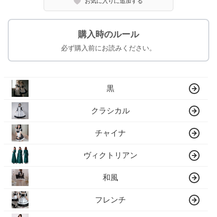
お気に入りに追加する
購入時のルール
必ず購入前にお読みください。
黒
クラシカル
チャイナ
ヴィクトリアン
和風
フレンチ