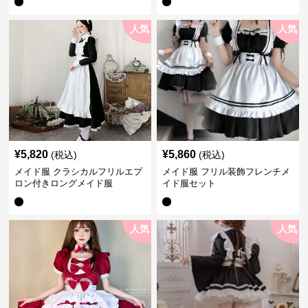
人気
人気
¥
5,820
¥
5,860
(税込)
(税込)
メイド服 クラシカルフリルエプ
メイド服 フリル装飾フレンチメ
ロン付きロングメイド服
イド服セット
人気
人気