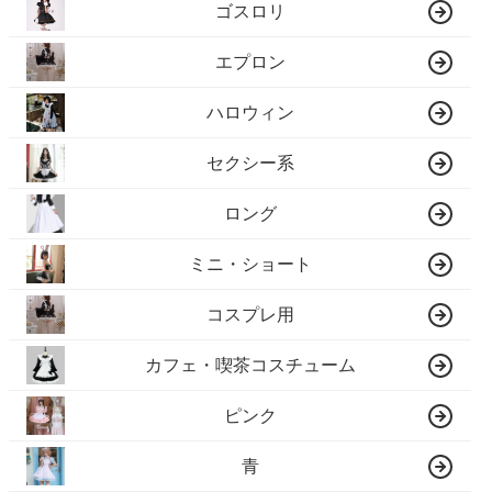
ゴスロリ
エプロン
ハロウィン
セクシー系
ロング
ミニ・ショート
コスプレ用
カフェ・喫茶コスチューム
ピンク
青