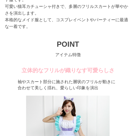
可愛い猫耳カチューシャ付きで、多層のフリルスカートが華やか
さを演出します。
本格的なメイド服として、コスプレイベントやパーティーに最適
な一着です。
POINT
アイテム特徴
立体的なフリルが織りなす可愛らしさ
袖やスカート部分に施された層状のフリルが動きに
合わせて美しく揺れ、愛らしい印象を演出