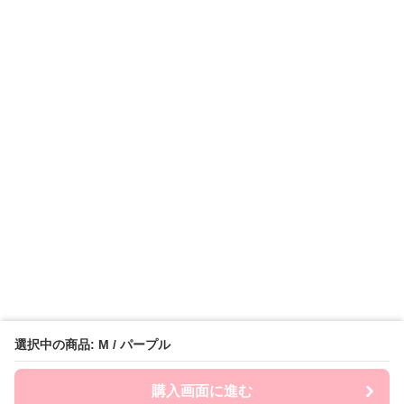
選択中の商品: M / パープル
購入画面に進む