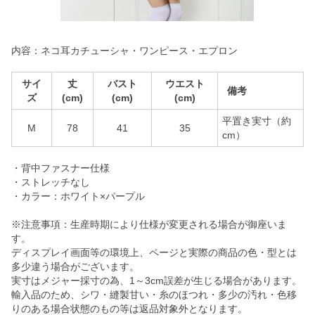
内容：ネコ耳カチューシャ・ワンピース・エプロン
サイ
丈
バスト
ウエスト
備考
ズ
(cm)
(cm)
(cm)
平置き実寸（約
M
78
41
35
cm）
・背中ファスナー仕様
・ストレッチなし
・カラー：ホワイト×パープル
※注意事項：生産時期により仕様が変更される場合が御座いま
す。
ディスプレイ画面等の環境上、ページと実際の商品の色・型とは
多少違う場合がございます。
実寸はメジャー採寸の為、1～3cm誤差が生じる場合があります。
輸入品のため、シワ・縫製甘い・糸のほつれ・多少の汚れ・色移
りのある場合状態のもの等は返品対象外となります。