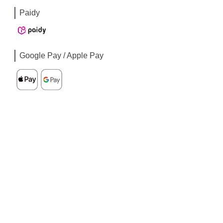
Paidy
Google Pay / Apple Pay