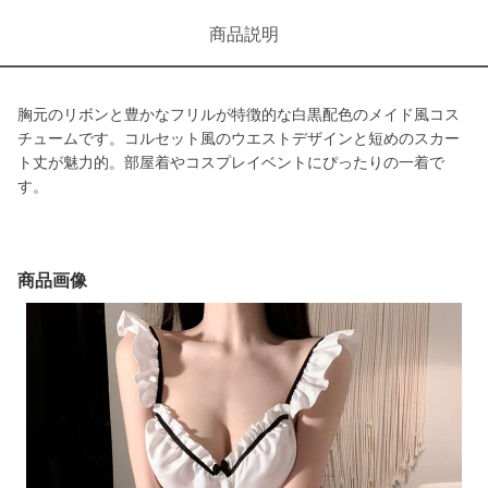
商品説明
胸元のリボンと豊かなフリルが特徴的な白黒配色のメイド風コス
チュームです。コルセット風のウエストデザインと短めのスカー
ト丈が魅力的。部屋着やコスプレイベントにぴったりの一着で
す。
商品画像