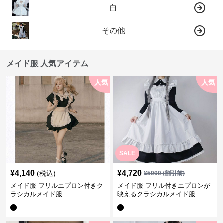
白
その他
メイド服 人気アイテム
人気
人気
SALE
¥
4,140
¥
4,720
(税込)
¥
5900
(割引前)
メイド服 フリルエプロン付きク
メイド服 フリル付きエプロンが
ラシカルメイド服
映えるクラシカルメイド服