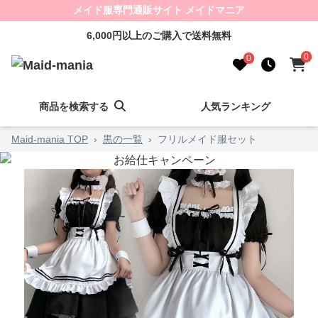
メイド服専門通販サイト メイドマニア
6,000円以上のご購入で送料無料
0
0
商品を検索する
人気ランキング
Maid-mania TOP
›
黒の一覧
›
フリルメイド服セット