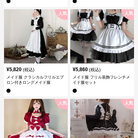
人気
人気
¥
5,820
¥
5,860
(税込)
(税込)
メイド服 クラシカルフリルエプ
メイド服 フリル装飾フレンチメ
ロン付きロングメイド服
イド服セット
人気
人気