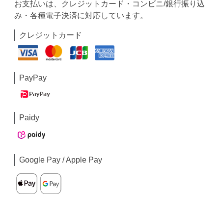
お支払いは、クレジットカード・コンビニ/銀行振り込
み・各種電子決済に対応しています。
クレジットカード
PayPay
Paidy
Google Pay / Apple Pay