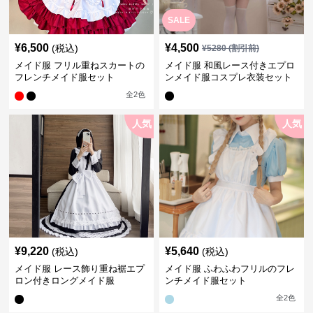
SALE
¥
6,500
¥
4,500
(税込)
¥
5280
(割引前)
メイド服 フリル重ねスカートの
メイド服 和風レース付きエプロ
フレンチメイド服セット
ンメイド服コスプレ衣装セット
全
2
色
人気
人気
¥
9,220
¥
5,640
(税込)
(税込)
メイド服 レース飾り重ね裾エプ
メイド服 ふわふわフリルのフレ
ロン付きロングメイド服
ンチメイド服セット
全
2
色