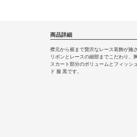
商品詳細
襟元から裾まで贅沢なレース装飾が施
リボンとレースの細部までこだわり、
スカート部分のボリュームとフィッシ
ド 服 黒です。