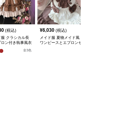
30
¥
6,030
¥
4,840
(税込)
(税込)
(税込)
ド服 クラシカル長
メイド服 夏物メイド風
くま耳帽子付きエプロン
プロン付き執事風衣
ワンピースとエプロンセ
もこもこメイド服 熊仮
ット
ット
装衣装
全
3
色