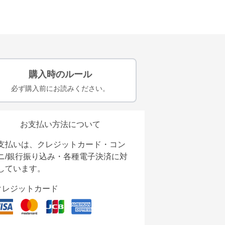
購入時のルール
必ず購入前にお読みください。
お支払い方法について
支払いは、クレジットカード・コン
ニ/銀行振り込み・各種電子決済に対
しています。
クレジットカード