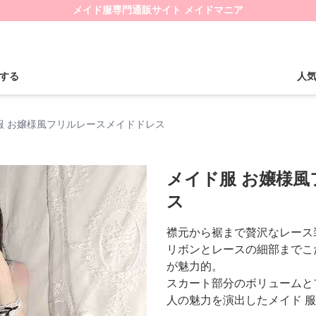
メイド服専門通販サイト メイドマニア
する
人
服 お嬢様風フリルレースメイドドレス
メイド服 お嬢様
ス
襟元から裾まで贅沢なレース
リボンとレースの細部までこ
が魅力的。
スカート部分のボリュームと
人の魅力を演出したメイド 服