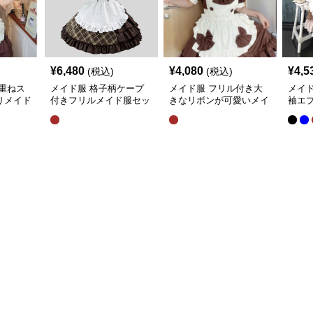
¥
6,480
¥
4,080
¥
4,5
(税込)
(税込)
重ねス
メイド服 格子柄ケープ
メイド服 フリル付き大
メイ
りメイド
付きフリルメイド服セッ
きなリボンが可愛いメイ
袖エ
ト
ド服
装セ