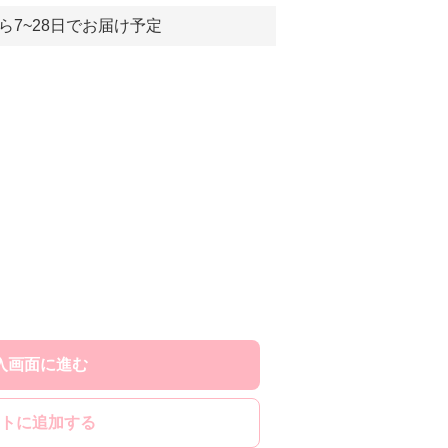
ら7~28日でお届け予定
入画面に進む
トに追加する