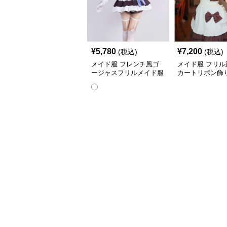
¥
5,780
¥
7,200
(税込)
(税込)
メイド服 フレンチ風ゴ
メイド服 フリル
ージャスフリルメイド服
カートリボン飾
セット
服