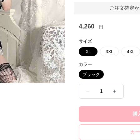
ご注文確定か
4,260
円
サイズ
Next slide
XL
3XL
4XL
カラー
ブラック
1
購
カー