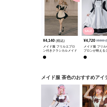
SALE
¥
4,140
¥
4,720
(税込)
¥
5900
(
メイド服 フリルエプロ
メイド服 フリル
ン付きクラシカルメイド
プロンが映える
服
ルメイド服
メイド服
茶色
のおすすめアイ