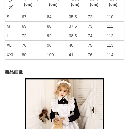
イ
(cm)
(cm)
(cm)
(cm)
(cm)
ズ
S
67
84
35.5
72
110
M
69
88
37.5
73
111
L
72
92
38.5
74
112
XL
76
96
40
75
113
XXL
80
100
41
76
114
商品画像