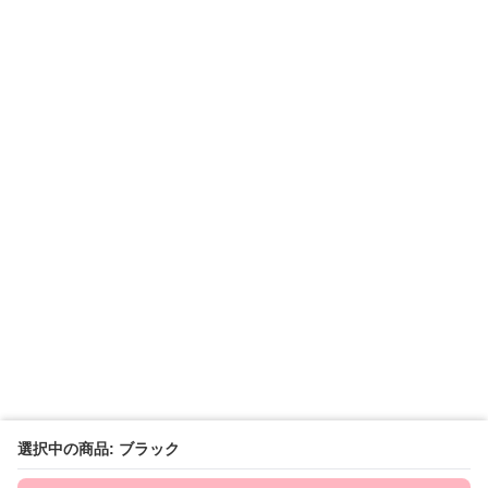
選択中の商品: ブラック