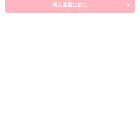
購入画面に進む
Maid-mania
について
会社概要
利用規約
プライバシー