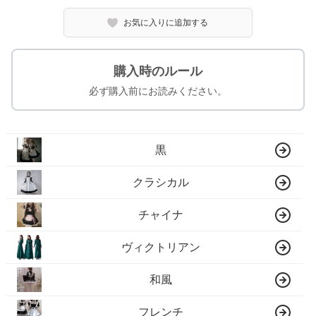
お気に入りに追加する
購入時のルール
必ず購入前にお読みください。
黒
クラシカル
チャイナ
ヴィクトリアン
和風
フレンチ