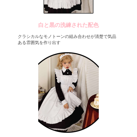
白と黒の洗練された配色
クラシカルなモノトーンの組み合わせが清楚で気品
ある雰囲気を作り出す