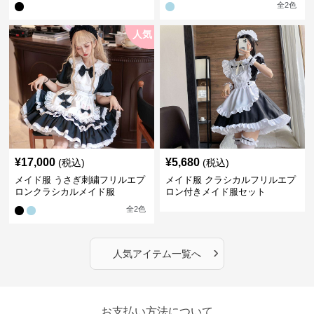
全
2
色
人気
¥
17,000
¥
5,680
(税込)
(税込)
メイド服 うさぎ刺繍フリルエプ
メイド服 クラシカルフリルエプ
ロンクラシカルメイド服
ロン付きメイド服セット
全
2
色
›
人気アイテム一覧へ
お支払い方法について