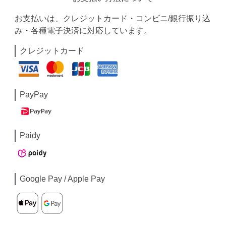
お支払いは、クレジットカード・コンビニ/銀行振り込
み・各種電子決済に対応しています。
クレジットカード
PayPay
Paidy
Google Pay / Apple Pay