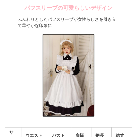
パフスリーブの可愛らしいデザイン
ふんわりとしたパフスリーブが女性らしさを引き立
て華やかな印象に
サ
ウエスト
バスト
肩幅
裾長
総丈