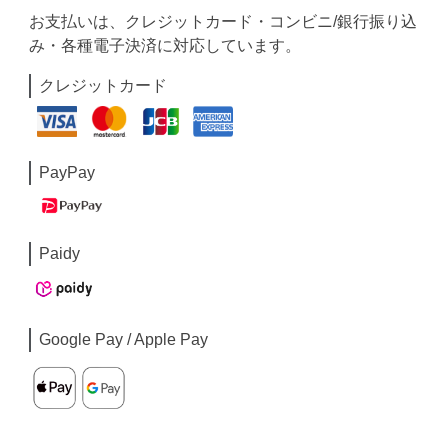
お支払いは、クレジットカード・コンビニ/銀行振り込
み・各種電子決済に対応しています。
クレジットカード
PayPay
Paidy
Google Pay / Apple Pay