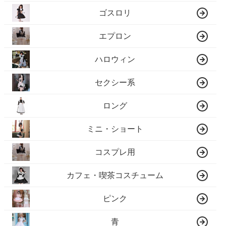
ゴスロリ
エプロン
ハロウィン
セクシー系
ロング
ミニ・ショート
コスプレ用
カフェ・喫茶コスチューム
ピンク
青