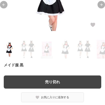
Previous slide
Ne
メイド服 黒
売り切れ
お気に入りに追加する