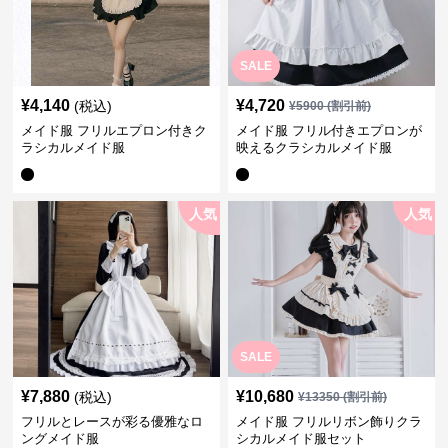
SALE
¥
4,140
¥
4,720
(税込)
¥
5900
(割引前)
メイド服 フリルエプロン付きク
メイド服 フリル付きエプロンが
ラシカルメイド服
映えるクラシカルメイド服
人気
人気
SALE
¥
7,880
¥
10,680
(税込)
¥
13350
(割引前)
フリルとレースが彩る優雅なロ
メイド服 フリルリボン飾りクラ
ングメイド服
シカルメイド服セット