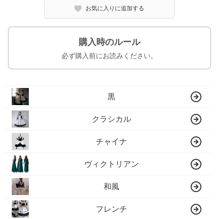
お気に入りに追加する
購入時のルール
必ず購入前にお読みください。
黒
クラシカル
チャイナ
ヴィクトリアン
和風
フレンチ