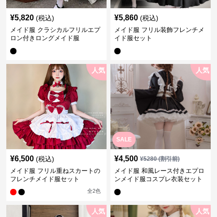
¥
5,820
¥
5,860
(税込)
(税込)
メイド服 クラシカルフリルエプ
メイド服 フリル装飾フレンチメ
ロン付きロングメイド服
イド服セット
人気
人気
SALE
¥
6,500
¥
4,500
(税込)
¥
5280
(割引前)
メイド服 フリル重ねスカートの
メイド服 和風レース付きエプロ
フレンチメイド服セット
ンメイド服コスプレ衣装セット
全
2
色
人気
人気