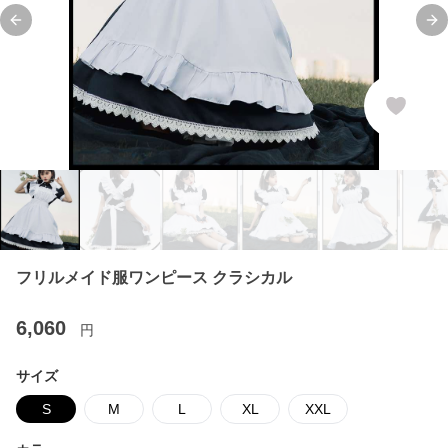
Previous slide
Ne
フリルメイド服ワンピース クラシカル
6,060
円
サイズ
S
M
L
XL
XXL