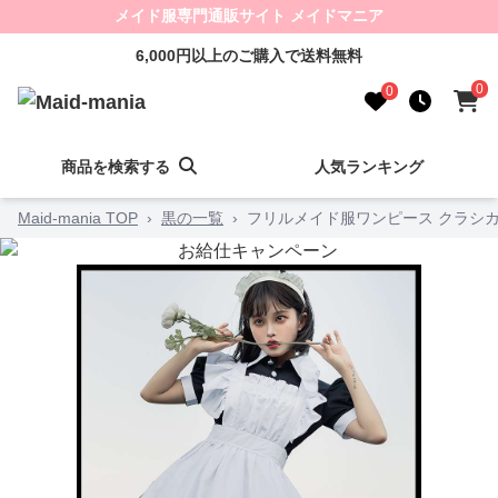
メイド服専門通販サイト メイドマニア
6,000円以上のご購入で送料無料
0
0
商品を検索する
人気ランキング
Maid-mania TOP
›
黒の一覧
›
フリルメイド服ワンピース クラシ