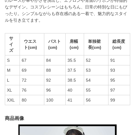
のレースが華やかさを演出し、エプロンや背面のリボンが特徴的
なデザイン。コスプレシーンはもちろん、日常の特別な日にもぴ
ったり。シンプルながらも存在感のある一着で、魅力的なスタイ
ルを引き立てます。
サ
ウエス
バスト
肩幅
単独裙
総長度
イ
ト(cm)
(cm)
(cm)
長(cm)
(cm)
ズ
S
67
84
35.5
52
91
M
69
88
37.5
53
93
L
72
92
38.5
54
95
XL
76
96
40
55
97
XXL
80
100
41
56
99
商品画像