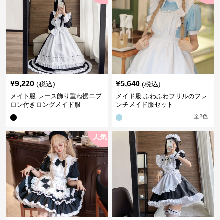
¥
9,220
¥
5,640
(税込)
(税込)
メイド服 レース飾り重ね裾エプ
メイド服 ふわふわフリルのフレ
ロン付きロングメイド服
ンチメイド服セット
全
2
色
人気