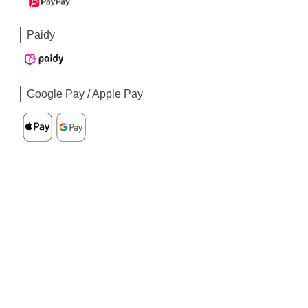
Paidy
Google Pay / Apple Pay