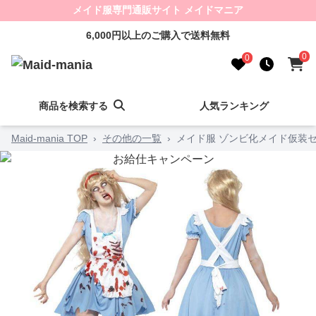
メイド服専門通販サイト メイドマニア
6,000円以上のご購入で送料無料
0
0
商品を検索する
人気ランキング
Maid-mania TOP
›
その他の一覧
›
メイド服 ゾンビ化メイド仮装