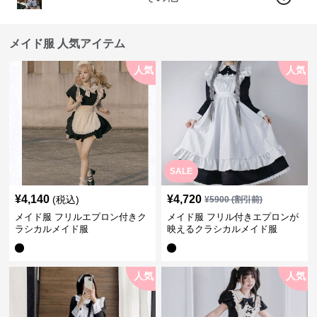
メイド服 人気アイテム
人気
人気
SALE
¥
4,140
¥
4,720
(税込)
¥
5900
(割引前)
メイド服 フリルエプロン付きク
メイド服 フリル付きエプロンが
ラシカルメイド服
映えるクラシカルメイド服
人気
人気