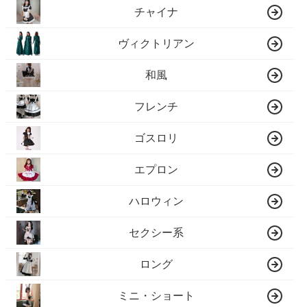
チャイナ
ヴィクトリアン
和風
フレンチ
ゴスロリ
エプロン
ハロウィン
セクシー系
ロング
ミニ・ショート