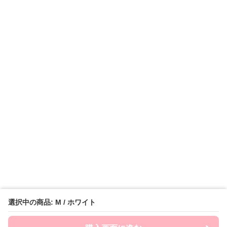
選択中の商品: M / ホワイト