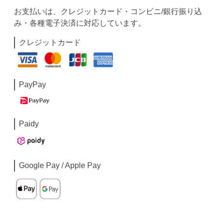
お支払いは、クレジットカード・コンビニ/銀行振り込
み・各種電子決済に対応しています。
クレジットカード
PayPay
Paidy
Google Pay / Apple Pay