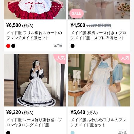
SALE
¥
6,500
¥
4,500
(税込)
¥
5280
(割引前)
メイド服 フリル重ねスカートの
メイド服 和風レース付きエプロ
フレンチメイド服セット
ンメイド服コスプレ衣装セット
全
2
色
人気
人気
¥
9,220
¥
5,640
(税込)
(税込)
メイド服 レース飾り重ね裾エプ
メイド服 ふわふわフリルのフレ
ロン付きロングメイド服
ンチメイド服セット
全
2
色