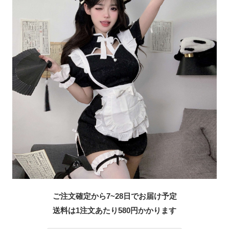
ご注文確定から7~28日でお届け予定
送料は1注文あたり
580
円かかります