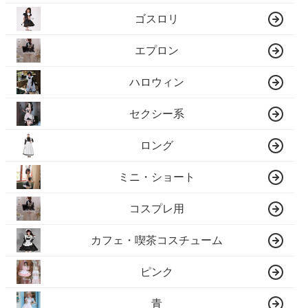
ゴスロリ
エプロン
ハロウィン
セクシー系
ロング
ミニ・ショート
コスプレ用
カフェ・喫茶コスチューム
ピンク
青