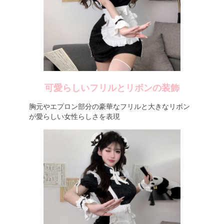
可愛らしいフリルとリボンの装飾
胸元やエプロン部分の豪華なフリルと大きなリボン
が愛らしい女性らしさを表現