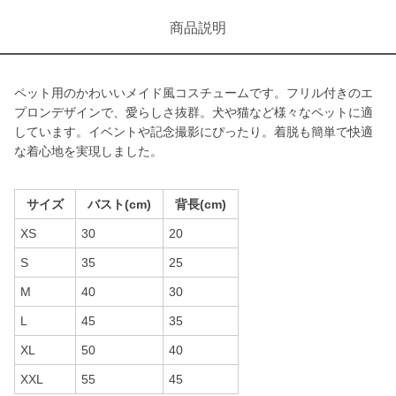
商品説明
ペット用のかわいいメイド風コスチュームです。フリル付きのエ
プロンデザインで、愛らしさ抜群。犬や猫など様々なペットに適
しています。イベントや記念撮影にぴったり。着脱も簡単で快適
な着心地を実現しました。
サイズ
バスト(cm)
背長(cm)
XS
30
20
S
35
25
M
40
30
L
45
35
XL
50
40
XXL
55
45