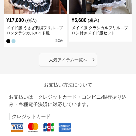
¥
17,000
¥
5,680
(税込)
(税込)
メイド服 うさぎ刺繍フリルエプ
メイド服 クラシカルフリルエプ
ロンクラシカルメイド服
ロン付きメイド服セット
全
2
色
›
人気アイテム一覧へ
お支払い方法について
お支払いは、クレジットカード・コンビニ/銀行振り込
み・各種電子決済に対応しています。
クレジットカード