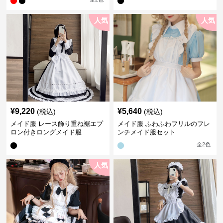
人気
人気
¥
9,220
¥
5,640
(税込)
(税込)
メイド服 レース飾り重ね裾エプ
メイド服 ふわふわフリルのフレ
ロン付きロングメイド服
ンチメイド服セット
全
2
色
人気