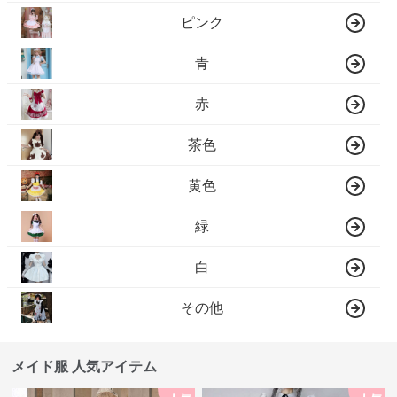
ピンク
青
赤
茶色
黄色
緑
白
その他
メイド服 人気アイテム