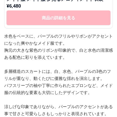
¥
6,480
商品の詳細を見る
水色をベースに、パープルのフリルやリボンがアクセント
になった爽やかなメイド服です。
胸元の大きな紫色のリボンが印象的で、白と水色の清潔感
ある配色に彩りを添えています。
多層構造のスカートには、白、水色、パープルの3色のフ
リルが重なり、動くたびに優雅な揺れを演出します。
パフスリーブの袖や丁寧に作られたエプロンなど、メイド
服の伝統的な要素も大切にしたデザインです。
涼しげな印象でありながら、パープルのアクセントがある
事で甘さと可愛らしさもしっかりと表現されています。