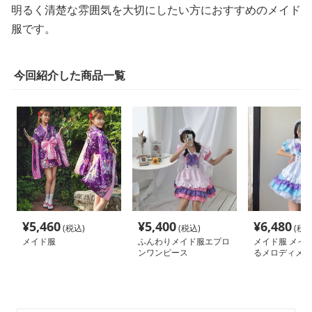
明るく清楚な雰囲気を大切にしたい方におすすめのメイド
服です。
今回紹介した商品一覧
¥
5,460
¥
5,400
¥
6,480
(税込)
(税込)
(税込
メイド服
ふんわりメイド服エプロ
メイド服 メイド
ンワンピース
るメロディメイ