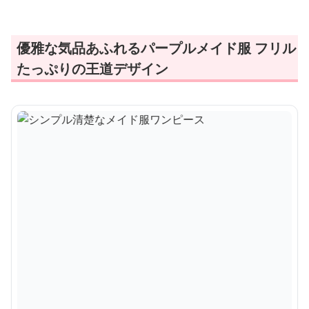
優雅な気品あふれるパープルメイド服 フリル
たっぷりの王道デザイン