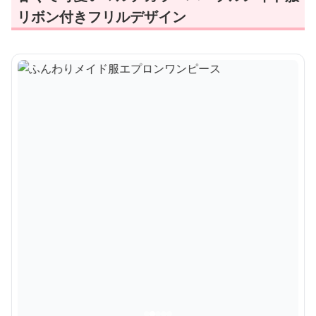
リボン付きフリルデザイン