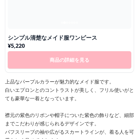
シンプル清楚なメイド服ワンピース
¥
5,220
商品の詳細を見る
上品なパープルカラーが魅力的なメイド服です。
白いエプロンとのコントラストが美しく、フリル使いがと
ても豪華な一着となっています。
襟元の紫色のリボンや帽子についた紫色の飾りなど、細部
までこだわりが感じられるデザインです。
パフスリーブの袖や広がるスカートラインが、着る人を可