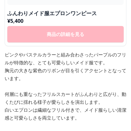
ふんわりメイド服エプロンワンピース
¥
5,400
商品の詳細を見る
ピンクやパステルカラーと組み合わさったパープルのフリ
ルが特徴的な、とても可愛らしいメイド服です。
胸元の大きな紫色のリボンが目を引くアクセントとなって
います。
何層にも重なったフリルスカートがふんわりと広がり、動
くたびに揺れる様子が愛らしさを演出します。
白いエプロンは繊細なフリル付きで、メイド服らしい清潔
感と可愛らしさを両立しています。