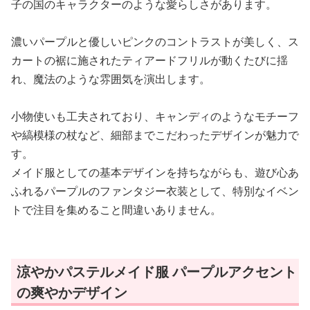
子の国のキャラクターのような愛らしさがあります。
濃いパープルと優しいピンクのコントラストが美しく、ス
カートの裾に施されたティアードフリルが動くたびに揺
れ、魔法のような雰囲気を演出します。
小物使いも工夫されており、キャンディのようなモチーフ
や縞模様の杖など、細部までこだわったデザインが魅力で
す。
メイド服としての基本デザインを持ちながらも、遊び心あ
ふれるパープルのファンタジー衣装として、特別なイベン
トで注目を集めること間違いありません。
涼やかパステルメイド服 パープルアクセント
の爽やかデザイン