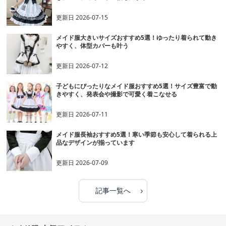
更新日
2026-07-15
メイド服大きいサイズおすすめ5選！ゆったり着られて動き
やすく、体型カバーも叶う
更新日
2026-07-12
子どもにぴったりなメイド服おすすめ5選！サイズ豊富で動
きやすく、発表会や撮影で可愛く着こなせる
更新日
2026-07-11
メイド服長袖おすすめ5選！寒い季節も安心して着られる上
品なデザインが揃っています
更新日
2026-07-09
›
記事一覧へ