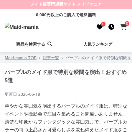
メイド服専門通販サイト メイドマニア
6,000円以上のご購入で送料無料
0
0
商品を検索する
人気ランキング
Maid-mania TOP
›
記事一覧
›
パープルのメイド服で特別な瞬間を
パープルのメイド服で特別な瞬間を演出！おすすめ
5選
更新日
2026-06-18
華やかな雰囲気を演出するパープルのメイド服は、特別な
イベントや撮影会で注目を集めること間違いありません。
清楚な印象からファンタジックな雰囲気まで、パープルカ
ラーの持つ上品さと可愛らしさを兼ね備えたメイド服をご