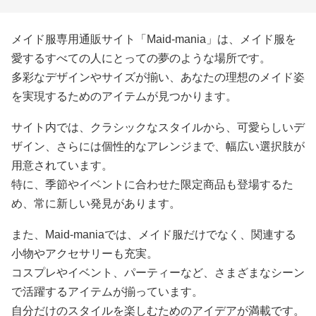
メイド服専用通販サイト「Maid-mania」は、メイド服を
愛するすべての人にとっての夢のような場所です。
多彩なデザインやサイズが揃い、あなたの理想のメイド姿
を実現するためのアイテムが見つかります。
サイト内では、クラシックなスタイルから、可愛らしいデ
ザイン、さらには個性的なアレンジまで、幅広い選択肢が
用意されています。
特に、季節やイベントに合わせた限定商品も登場するた
め、常に新しい発見があります。
また、Maid-maniaでは、メイド服だけでなく、関連する
小物やアクセサリーも充実。
コスプレやイベント、パーティーなど、さまざまなシーン
で活躍するアイテムが揃っています。
自分だけのスタイルを楽しむためのアイデアが満載です。