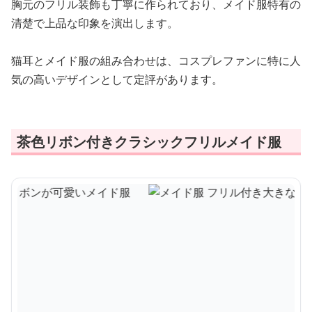
胸元のフリル装飾も丁寧に作られており、メイド服特有の
清楚で上品な印象を演出します。
猫耳とメイド服の組み合わせは、コスプレファンに特に人
気の高いデザインとして定評があります。
茶色リボン付きクラシックフリルメイド服