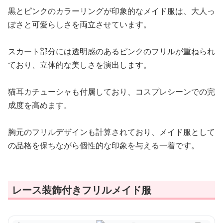
黒とピンクのカラーリングが印象的なメイド服は、大人っ
ぽさと可愛らしさを両立させています。
スカート部分には透明感のあるピンクのフリルが重ねられ
ており、立体的な美しさを演出します。
猫耳カチューシャも付属しており、コスプレシーンでの完
成度を高めます。
胸元のフリルデザインも計算されており、メイド服として
の品格を保ちながら個性的な印象を与える一着です。
レース装飾付きフリルメイド服