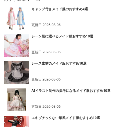
キャップ付きメイド服のおすすめ4選
更新日
2026-08-06
シーン別に選べるメイド服おすすめ10選
更新日
2026-08-06
レース素材のメイド服おすすめ10選
更新日
2026-08-06
AIイラスト制作の参考になるメイド服おすすめ10選
更新日
2026-08-06
エキゾチックな中華風メイド服おすすめ10選