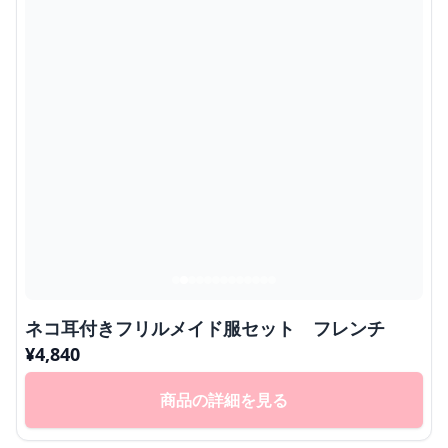
ネコ耳付きフリルメイド服セット フレンチ
¥
4,840
商品の詳細を見る