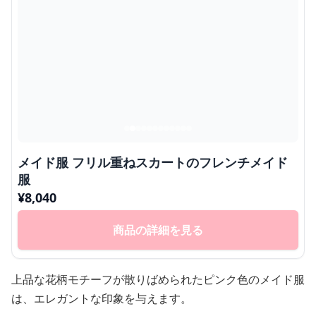
メイド服 フリル重ねスカートのフレンチメイド
服
¥
8,040
商品の詳細を見る
上品な花柄モチーフが散りばめられたピンク色のメイド服
は、エレガントな印象を与えます。