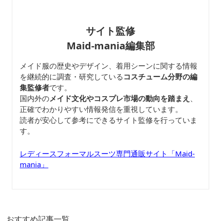
サイト監修
Maid-mania編集部
メイド服の歴史やデザイン、着用シーンに関する情報
を継続的に調査・研究している
コスチューム分野の編
集監修者
です。
国内外の
メイド文化やコスプレ市場の動向を踏まえ
、
正確でわかりやすい情報発信を重視しています。
読者が安心して参考にできるサイト監修を行っていま
す。
レディースフォーマルスーツ専門通販サイト「Maid-
mania」
おすすめ記事一覧