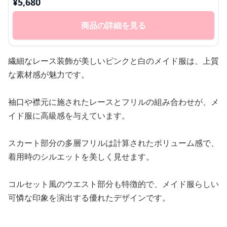
¥
5,680
商品の詳細を見る
繊細なレース装飾が美しいピンクと白のメイド服は、上質
な素材感が魅力です。
袖口や襟元に施されたレースとフリルの組み合わせが、メ
イド服に高級感を与えています。
スカート部分の多層フリルは計算されたボリューム感で、
着用時のシルエットを美しく見せます。
コルセット風のウエスト部分も特徴的で、メイド服らしい
可憐な印象を演出する優れたデザインです。