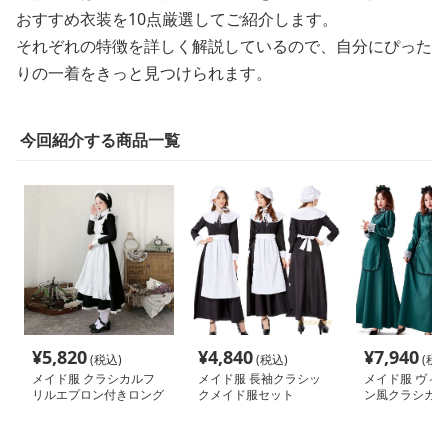
おすすめ衣装を10点厳選してご紹介します。
それぞれの特徴を詳しく解説しているので、自分にぴった
りの一着をきっと見つけられます。
今回紹介する商品一覧
¥
5,820
¥
4,840
¥
7,940
(税込)
(税込)
(税込
メイド服 クラシカルフ
メイド服 長袖クラシッ
メイド服 ヴィ
リルエプロン付きロング
クメイド服セット
ン風クラシカル
メイド服
イド服