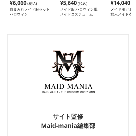
¥
6,060
¥
5,640
¥
14,040
(税込)
(税込)
(税
血まみれメイド服セット
メイド服 ハロウィン風
メイド服 ハロ
ハロウィン
メイドコスチューム
婦人メイド衣装
サイト監修
Maid-mania編集部