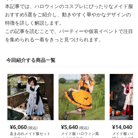
本記事では、ハロウィンのコスプレにぴったりなメイド服
おすすめ5選をご紹介し、動きやすく華やかなデザインの
特徴を詳しく解説します。
この記事を読むことで、パーティーや仮装イベントで注目
を集められる一着をきっと見つけられます。
今回紹介する商品一覧
¥
6,060
¥
5,640
¥
14,040
(税込)
(税込)
(税
血まみれメイド服セット
メイド服 ハロウィン風
メイド服 ハロ