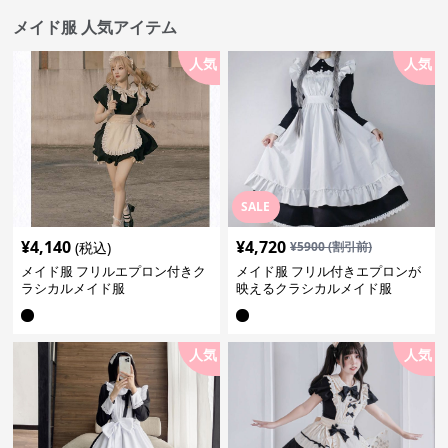
メイド服 人気アイテム
人気
人気
SALE
¥
4,140
¥
4,720
(税込)
¥
5900
(割引前)
メイド服 フリルエプロン付きク
メイド服 フリル付きエプロンが
ラシカルメイド服
映えるクラシカルメイド服
人気
人気