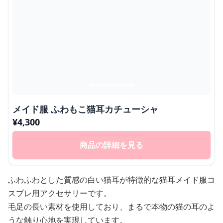
メイド服 ふわもこ猫耳カチューシャ
¥
4,300
商品の詳細を見る
ふわふわとした質感の白い猫耳が特徴的な猫耳メイド服コ
スプレ用アクセサリーです。
毛足の長い素材を使用しており、まるで本物の猫の耳のよ
うな触り心地を実現しています。