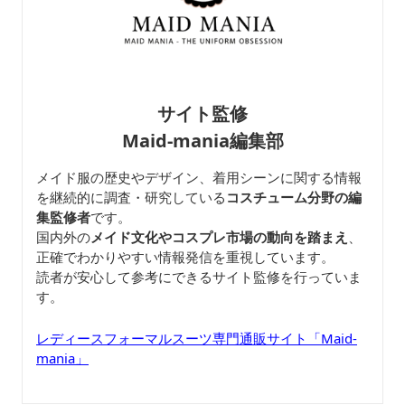
サイト監修
Maid-mania編集部
メイド服の歴史やデザイン、着用シーンに関する情報
を継続的に調査・研究している
コスチューム分野の編
集監修者
です。
国内外の
メイド文化やコスプレ市場の動向を踏まえ
、
正確でわかりやすい情報発信を重視しています。
読者が安心して参考にできるサイト監修を行っていま
す。
レディースフォーマルスーツ専門通販サイト「Maid-
mania」