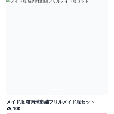
メイド服 猫肉球刺繍フリルメイド服セット
¥
5,100