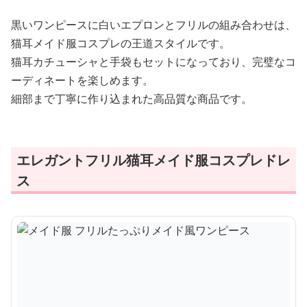
黒いワンピースに白いエプロンとフリルの組み合わせは、
猫耳メイド服コスプレの王道スタイルです。
猫耳カチューシャと手袋もセットになっており、完璧なコ
ーディネートを楽しめます。
細部まで丁寧に作り込まれた高品質な商品です。
エレガントフリル猫耳メイド服コスプレドレ
ス