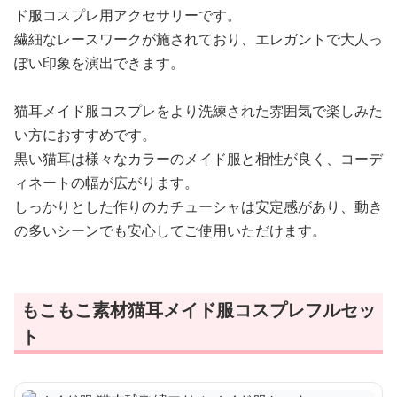
ド服コスプレ用アクセサリーです。
繊細なレースワークが施されており、エレガントで大人っ
ぽい印象を演出できます。
猫耳メイド服コスプレをより洗練された雰囲気で楽しみた
い方におすすめです。
黒い猫耳は様々なカラーのメイド服と相性が良く、コーデ
ィネートの幅が広がります。
しっかりとした作りのカチューシャは安定感があり、動き
の多いシーンでも安心してご使用いただけます。
もこもこ素材猫耳メイド服コスプレフルセッ
ト