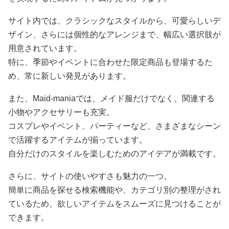
サイト内では、クラシックなスタイルから、可愛らしいデ
ザイン、さらには個性的なアレンジまで、幅広い選択肢が
用意されています。
特に、季節やイベントに合わせた限定商品も登場するた
め、常に新しい発見があります。
また、Maid-maniaでは、メイド服だけでなく、関連する
小物やアクセサリーも充実。
コスプレやイベント、パーティーなど、さまざまなシーン
で活躍するアイテムが揃っています。
自分だけのスタイルを楽しむためのアイデアが満載です。
さらに、サイトの使いやすさも魅力の一つ。
簡単に商品を探せる検索機能や、カテゴリ別の整理がされ
ているため、欲しいアイテムをスムーズに見つけることが
できます。