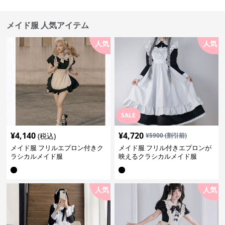
メイド服 人気アイテム
人気
人気
SALE
¥
4,140
¥
4,720
(税込)
¥
5900
(割引前)
メイド服 フリルエプロン付きク
メイド服 フリル付きエプロンが
ラシカルメイド服
映えるクラシカルメイド服
人気
人気