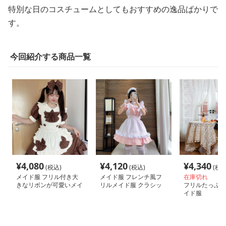
特別な日のコスチュームとしてもおすすめの逸品ばかりで
す。
今回紹介する商品一覧
¥
4,080
¥
4,120
¥
4,340
(税込)
(税込)
(税込
メイド服 フリル付き大
メイド服 フレンチ風フ
在庫切れ
きなリボンが可愛いメイ
リルメイド服 クラシッ
フリルたっぷり
ド服
クセット
イド服