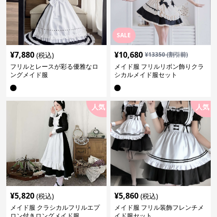
SALE
¥
7,880
¥
10,680
(税込)
¥
13350
(割引前)
フリルとレースが彩る優雅なロ
メイド服 フリルリボン飾りクラ
ングメイド服
シカルメイド服セット
人気
人気
¥
5,820
¥
5,860
(税込)
(税込)
メイド服 クラシカルフリルエプ
メイド服 フリル装飾フレンチメ
ロン付きロングメイド服
イド服セット