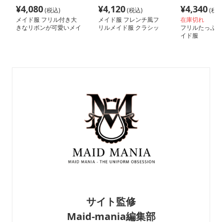
¥
4,080
¥
4,120
¥
4,340
(税込)
(税込)
(税込
メイド服 フリル付き大
メイド服 フレンチ風フ
在庫切れ
きなリボンが可愛いメイ
リルメイド服 クラシッ
フリルたっぷり
ド服
クセット
イド服
サイト監修
Maid-mania編集部